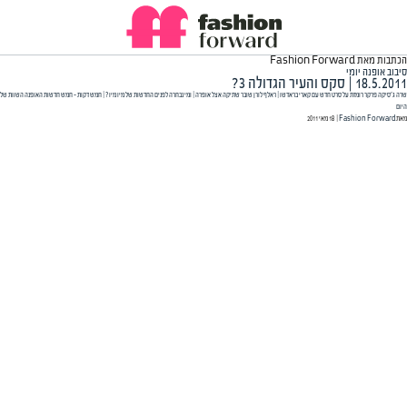
הכתבות מאת Fashion Forward
סיבוב אופנה יומי
18.5.2011 | סקס והעיר הגדולה 3?
שרה ג'סיקה פרקר רומזת על סרט חדש עם קארי בראדשו | ראלף לורן שובר שתיקה אצל אופרה | ומי נבחרה לפנים החדשות של מיו מיו? | חמש דקות – חמש חדשות האופנה השוות של
היום
מאת
Fashion Forward
| ‏ 18 מאי 2011