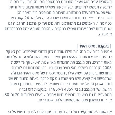
האהובים עליה הוא מעצב החגורות כריסטופר רוס. חגורותיו של רוס הן
למעשה תכשיט למותניים, עשויות עור איטלקי איכותי ואבזם גדול וחייתי
שאי אפשר להתעלם מנוכחותו. האבזמים מפוסלים ביד ולאחר מכן
משוכפלים ביציקת מתכת ומצופים בשכבה עבה של זהב 24 קארט או
כסף טהור. האבזמים גם מתוארכים וחתומים ועל כן ערכם נותר גבוה גם
שנים רבות לאחר ייצורם ואפילו במקרים שחגורת העור עצמה כבר נהרסה
או אבדה.
| בעקבות סקס והעיר |
אספנים רבים של החגורות הללו אורבים להן ברחבי האינטרנט ולכן לא קל
להשיגן. באיביי ובאטסי ההיצע נמוך מאוד ומחירן ההתחלתי עומד על כמה
מאות דולרים. רוס מעצב את החגורות מאז שנות ה-70, אך עד לשנת
2008 הן נמכרו בשקט יחסי בעיר מגוריו ניו יורק. החגורות זכו לעדנה
מחודשת בזכות פטרישיה פילד, הסטייליסטית של סקס והעיר הגדולה
שהלבישה את קארי, הלא היא שרה ג'סיקה פרקר, באחת מחגורותיו של
רוס. מאז הן פופולריות מאוד בקרב נשות אופנה עשירות ומחירן באתר
הרשמי של המעצב נע בין 485$ ל-1185$. בעקבות רוס גברה
ההתעניינות גם במעצבי תכשיטי חיות אחרים שפעלו בשנות ה-70 וה-80,
אך קחו בחשבון שגם התכשיטים שלהם אינם זולים.
אם אתם לא מתעקשים על מעצב מסוים ניתן פשוט לערוך חיפוש על פי