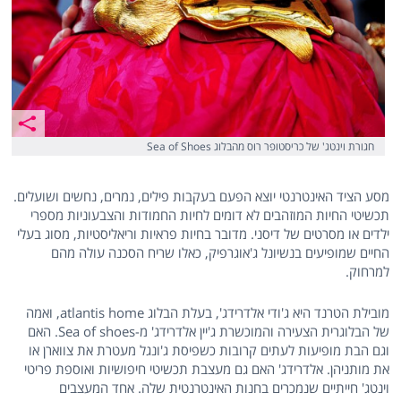
חגורת וינטג' של כריסטופר רוס מהבלוג Sea of Shoes
מסע הציד האינטרנטי יוצא הפעם בעקבות פילים, נמרים, נחשים ושועלים.
תכשיטי החיות המוזהבים לא דומים לחיות החמודות והצבעוניות מספרי
ילדים או מסרטים של דיסני. מדובר בחיות פראיות וריאליסטיות, מסוג בעלי
החיים שמופיעים בנשיונל ג'אוגרפיק, כאלו שריח הסכנה עולה מהם
למרחוק.
מובילת הטרנד היא ג'ודי אלדרידג', בעלת הבלוג atlantis home, ואמה
של הבלוגרית הצעירה והמוכשרת ג'יין אלדרידג' מ-Sea of shoes. האם
וגם הבת מופיעות לעתים קרובות כשפיסת ג'ונגל מעטרת את צווארן או
את מותניהן. אלדרידג' האם גם מעצבת תכשיטי חיפושיות ואוספת פריטי
וינטג' חייתיים שנמכרים בחנות האינטרנטית שלה. אחד המעצבים