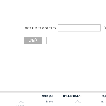
ל
כתובת המייל לא תוצג באתר
קשר
חיפושים פופולריים
תוכן mako
 לנו
נעליים
Mako
גברים