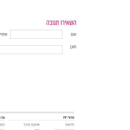
השאירו תגובה
שם
אימיי
תוכן
מדורי FF
צרו 
חדשות
אזעקת טרנד
כתבו