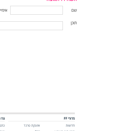
שם
אימיי
תוכן
מדורי FF
צרו 
חדשות
אזעקת טרנד
כתבו