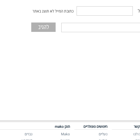
ל
כתובת המייל לא תוצג באתר
קשר
חיפושים פופולריים
תוכן mako
 לנו
נעליים
Mako
גברים