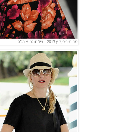
טרייסי ריס, קיץ 2013 | צילום: גטי אימג'ס