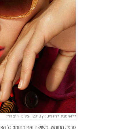
קלואי סביני למיו מיו, קיץ 2013 | צילום: יח"צ חו"ל
טרפז, מחומש, משושה ואף מתומן; כל הצ