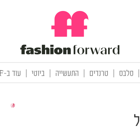
|
סלבס
|
טרנדים
|
התעשייה
|
ביוטי
|
עוד ב-FF
ל