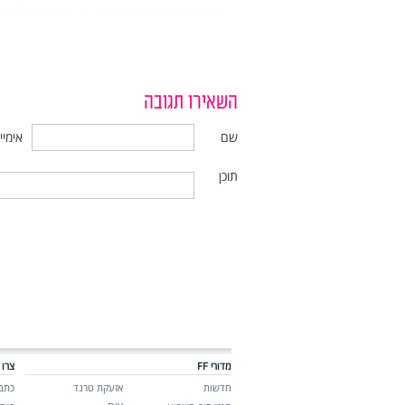
השאירו תגובה
שם
אימיי
תוכן
מדורי FF
צרו 
חדשות
אזעקת טרנד
כתבו