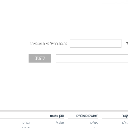
ל
כתובת המייל לא תוצג באתר
קשר
חיפושים פופולריים
תוכן mako
 לנו
נעליים
Mako
גברים