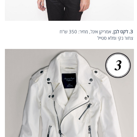
3. ז'קט לבן
, אמריקן איגל, מחיר: 350 ש"ח
צחור נקי ומלא סטייל