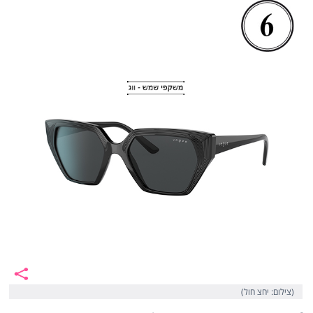
(צילום: יחצ חול)