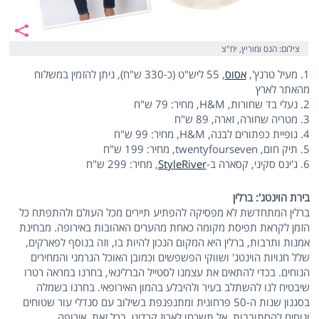
צילום: הנס ומוריץ, יח"צ
1. מעיל טרנץ',
אסוס
, 55 ליש"ט (כ-330 ש"ח), ניתן להזמין במשלוח
מהאתר לארץ
2. נעלי בד שחורות, H&M, מחיר: 79 ש"ח
3. מטריה שחורה, זארה, 89 ש"ח
4. גופיית כפתורים לבנה, H&M, מחיר: 99 ש"ח
5. תיק חום, twentyfourseven, מחיר: 199 ש"ח
6. ג'ינס סקיני, קסארה ב-
StyleRiver
, מחיר: 299 ש"ח
בירת הוינטג': ברלין
ברלין המתחדשת לא מפסיקה להפתיע תיירים מכל העולם ולהתפתח כל
הזמן לקראת תפיסת מקומה כאחת מהערים האהובות באירופה. מבחינת
אמנות ותרבות, ברלין היא המקום הנכון להיות בו, וזה בנוסף לפארקים,
שלל חנויות הוינטג' ושווקי הפשפשים וכמובן האוכל הגרמני והמחירים
הנוחים. בכדי להתאים את עצמנו לסטייל הברלינאי, בחרנו במראה רטרו
שיבטיח לנו להשתלב בעיר ולהיבלע בהמון האירופאי. בחרנו בשמלה
בסגנון שנות ה-50 פרחונית ומתנפנפת בשילוב עם סנדלי עור שטוחים
ונוחים להסתובבות. אל תשכחו לארוז קרדיגן, בכל זאת, אירופה.