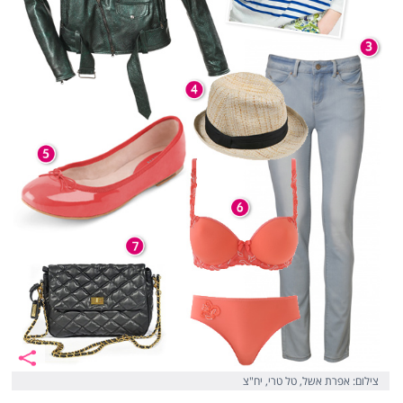
צילום: אפרת אשל, טל טרי, יח"צ