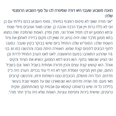
הזוכה משבוע שעבר היא דורה שסיפרה לנו על סוף השבוע הרומנטי
שלה:
"אני מודה שאני לא טיפוס רומנטי במיוחד, וסופי השבוע בהם ביליתי עם בן
זוגי לא כללו נרות ויין אבל הרבה אהבה כן. שנינו מאוד אוהבים טיולי שטח
ובתא המטען יש לנו תמיד אוהל זוגי, מזרן וסדין. האמת שהסיבה שזה נמצא
בתא מטען מלבד שזה יהיה נגיש, זה שאין לנו מקום בדירה לאחסן את ציוד
השטח שלנו. הסופ"ש שלנו התחיל ביום שישי בבוקר בקיץ שעבר. נסענו
לחוף הבונים לתפוס קצת שמש. האווירה היתה טובה והרגשנו כמו זוג בני
16 שהרגע התאהבו בפעם הראשונה. לאט לאט הערב התחיל לרדת ובן
זוגי הציע שנשאר בחוף. הוא ניגש לתא המטען, הוציא את הציוד והקים
אוהל. הוא קושש קצת עצים והכין מדורה אמתית בשביל האור וגם בשביל
החום, שכן חוץ מביקיני ושמלת חוף לא היו לי עוד בגדים. הערב היה כ"כ
מדהים. הכל היה מושלם, הכוכבים נצצו השיחות זרמו, והרגשנו קרובים
מאי פעם. מה שהיה מדהים הוא שנשארנו שם עד מוצאי שבת בעשר
בלילה! כל זה שיש ברשותנו קופסא עם אבטיח קר (שהתחמם), שקית
גרעינים, שישית בירות וחפיסת עוגיות. האמת שלא היה צריך יותר מזה".