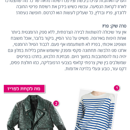
הערים האהובות עלינו ביבשת וצירפנו רשימה מלאה של כל מה שתצטרכו
לארוז לקראת הנסיעה. עכשיו כשיש בידכן את רשימת פריטי החובה
ללונדון, פריז וברלין, כל שעליכן לעשות הוא לכרטס. חופשה נעימה!
טרה שיק: פריז
אין עיר שיכולה להשתוות לבירה הצרפתית, ללא ספק הרומנטית ביותר
ואחת היפות באירופה. משייט על נהר הסיין, ביקור בלובר, אוכל משובח
ושופינג איכותי, בפריז לא תשתעממו אף פעם. לכבוד הטיול הרומנטי,
ארזנו סט הלבשה תחתונה סקסי ומפנק שישמש אתכן בלילות במלון וגם
יהיה נוח להסתובבות במשך היום. מבחינת הלבוש, בחרנו בפריטים
שמשלבים בין שיק צרפתי קלאסי בצבעי הרפובליקה, כמו חולצת פסים,
ז'קט עור, כובע ונעלי בלרינה אדומות.