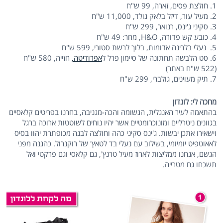
1. חולצת פסים, זארה, 99 ש"ח
2. מעיל עור, דיזל בלאק גולד, 11,000 ש"ח
3. סקיני ג'ינס, רנואר, 299 ש"ח
4. כובע קש פדורה, H&O, מחר: 49 ש"ח
5. נעלי בלרינה אדומות, בלוך לרשת סטורי, 599 ש"ח
6. סט הלבשה תחתונה של סיימון פרל ל
אפרודיטה,
חזייה, 580 ש"ח
(522 ש"ח באתר)
7. תיק מעוינים, גולברי, 299 ש"ח
מחכה לי: לונדון
בהתאמה לעיר האנגלית, הגשומה והכה-מגניבה, בחרנו בפריטים קלאסיים
בגוונים ניטרליים ומונוכרומטיים אשר יהיו נוחים לשוטטות ארוכה ברגל
וישאירו אתכן יבשות. ג'ינס סקיני כהה וחולצה לבנה מכופתרת יהוו בסיס
לאאוטפיט יומיומי, בשילוב עם נעלי בד לטאץ' של רוקנרול. כהגנה מפני
הגשם, אנחנו ממליצות לארוז מעיל טרנץ', גם קלאסי וגם פרקטי ואל
תשכחו גם מטרייה.