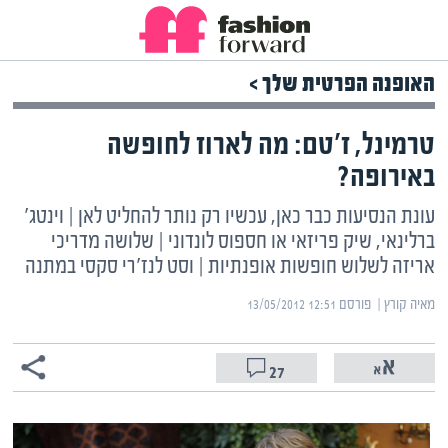
האופנה הפרטית שלך >
טרמינל, ז'טם: מה לארוז לחופשה
באירופה?
עונת הנסיעות כבר כאן, עכשיו רק נותר להחליט לאן | וינטג'
ברלינאי, שיק פריזאי או חספוס לונדוני | שלושה מדריכי
אריזה לשלוש חופשות אופנתיות | וסט לנז'רי סקסי במתנה
מאיה קורץ | ‏
פורסם ‎13/05/2012 12:51
27