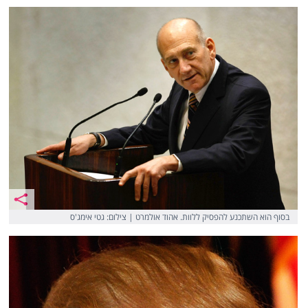
בסוף הוא השתכנע להפסיק ללוות. אהוד אולמרט | צילום: גטי אימג'ס