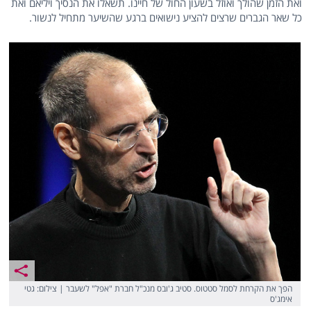
ואת הזמן שהולך ואוזל בשעון החול של חיינו. תשאלו את הנסיך ויליאם ואת
כל שאר הגברים שרצים להציע נישואים ברגע שהשיער מתחיל לנשור.
הפך את הקרחת לסמל סטטוס. סטיב ג'ובס מנכ"ל חברת "אפל" לשעבר | צילום: גטי
אימג'ס