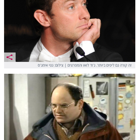
זה קורה גם ליפים ביותר. ג'וד לואו והמפרצים | צילום: גטי אימג'ס