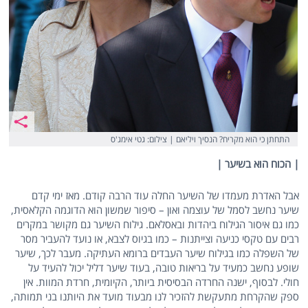
התחתן כי הוא מקריח? הנסיך ויליאם | צילום: גטי אימג'ס
| הכוח הוא בשיער |
אבל האדרת מעמדו של השיער החלה עוד הרבה קודם. מאז ימי קדם
שיער נחשב לסמל של עוצמה ואון – סיפור שמשון הוא הדוגמה הקלאסית,
כמו גם איסור הגילוח ביהדות ובאסלאם. גילוח השיער גם מקושר במקרים
רבים עם טקסי כניעה וצייתנות – כמו בגיוס לצבא, או נועד להעביר מסר
של השפלה כמו בגילוח שיער העבדים ברומא העתיקה. מעבר לכך, שיער
שופע נחשב כמעיד על בריאות טובה, בעוד שיער דליל יכול להעיד על
חולי. לבסוף, ישנה החרדה הבסיסית ביותר, הקיומית, חרדת המוות. אין
ספק שהקרחת מתעקשת להזכיר לנו מבעוד מועד את היותנו בני תמותה,