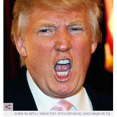
בכל מה שקשור בשיער, גם הוא לווה בריבית. דונלד טראמפ | צילום: גטי אימג'ס