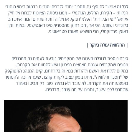
לכל זה אפשר להוסיף גם תסביך ייחודי לגברים יהודיים בדמות דימוי היהודי
הגלותי – הקירח, החלש, הגרגמלי – ממנו ניסתה הציונות לברוח אל חיק
אידיאל "יפי הבלורית" הפלמ"חניקי, או אל יהדות השרירים הנורדאית, הכי
בלונדיני ושופע, הכי ארי, הכי רחוק מהסטריאוטיפ האנטישמי, ובאותו זמן
באופן פרדוקסלי, הכי מושפע מאותו סטריאוטיפ.
| ההלוואה עולה ביוקר |
סיבה נוספת לגורלם העגום של המקריחים נובעת לעתים גם מהרגלים
מגונים שהקרחים עצמם מאמצים בניסיון נואש להסוות את הקרחת.
במקום לגלח את ראשם ולהודות בגאווה בקרחתם, קיים המנהג המפוקפק
של "חסכון והלוואה", אותו ניסיון עצוב לקחת קווצת שיער ארוכה ולהסתיר
באמצעותה את הקרחת. לא עובד ולא נראה טוב. רק תביטו באהוד
אולמרט לפני עשור, ותבינו על מה אנחנו מדברים.