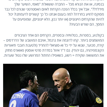
בנסיגה, או את הנורא מכל – החברה ששואלת "מאמי, השיער שלך
מידלדל?". אבל איך בכלל הפכה הקרחת לאיום האסטרטגי שגורם לכל גבר
מסוקס להזיע בחרדה? למה בעצם אנחנו כל כך קשורים לרעמתנו? יכול
להיות שהקרחים הייצוגיים (או יותר נכון, הלא ייצוגיים), שמופיעים על
המסך, הם שורש הבעיה?
בקולנוע, בספרות, בטלוויזיה ובספרים, הקרחים הם אחד הציבורים
המושמצים ביותר. קחו לדוגמה את גרגמל, אויבם המושבע של הדרדסים –
קירח, מכוער, שנוא על ידי כל וא-סוציאלי להחריד (ולטענת חובבי תיאוריות
הקונספירציה, גם יהודי). גם ד"ר איוול בסדרת סרטי אוסטין פאוארס מחזק
את המשוואה שקירח = רשע, כשאפילו החתול המרושע שלו נטול שערות.