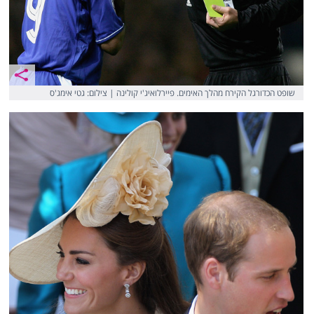
שופט הכדורגל הקירח מהלך האימים. פיירלואיג'י קולינה | צילום: גטי אימג'ס