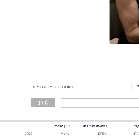
ל
כתובת המייל לא תוצג באתר
קשר
חיפושים פופולריים
תוכן mako
 לנו
נעליים
Mako
גברים