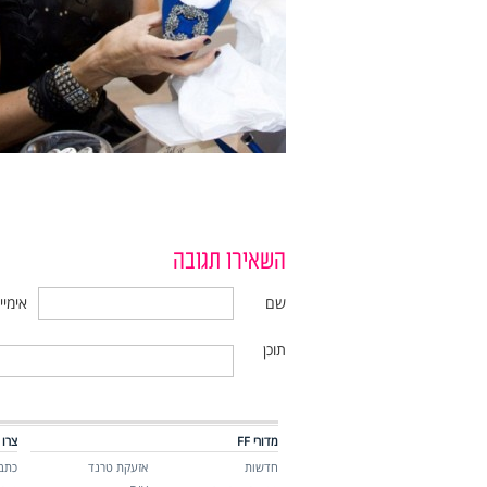
השאירו תגובה
שם
אימיי
תוכן
מדורי FF
צרו 
חדשות
אזעקת טרנד
כתבו