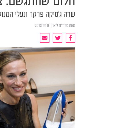
חלום שהתגשם. צי
שרה ג'סיקה פרקר ונעלי המנול
מאת
סיון דה ליאו
| ‏ 9 יוני 2013