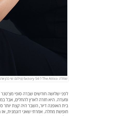
שמלה: The Attico ל-factory 54 (צילום: שי כהן ארבל)
לפני שלושה חודשים שברה סופי מצ'טנר 
בית האופנה דיור, השבר היה קצת יותר סי
חופשת מחלה. אמרתי שאני דוגמנית, אז הו