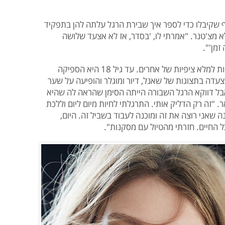
 שקיבלו כדי לספר איך שבירת הרגל עלתה להן בתפקיד
 מצ'טנר. "אמרתי לו, 'בסדר, אז לא אצעד שלושה
זמן'".
בשנתיים האחרונות הפסיקה מצ'טנר לנסות למלא ציפיות של אחרים. עד גיל 18 היא הספיקה
בוד עם מארק ג'ייקובס, זארה ו-H&M, צעדה בתצוגות של שאנל, דיור ומוגלר והופיעה על שער
י ו-Vogue אוקראינה. אבל דווקא הרגל השבורה הייתה הסימן שהראה לה שהיא
. "זה רק הדליק אותי. התרגלתי לחיות מיום ליום וללכת
ה שאני רוצה את זה ומוכנה לעבוד בשביל זה. היום,
ל החיים. חזרתי מהטיול עם מסקנות".