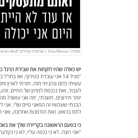
שמלה: Oria Revivo | שרשרת ועגילים: Keren Wolf (צילום: שי כהן ארבל)
יש כאלה שהיו לוקחות את שבירת הרגל כס
"מגיל 14 אני עובדת בטירוף, ואז 
עשיתי כלום ונהניתי מזה. חזרתי לארץ ו
לעבוד, ואת נכנסת למרוץ של החיים, וזהו, אי
יותר תירוצים. חשבתי, 'מה אני עושה? מה אנ
הבנתי שעכשיו זה המאני טיים שלי. אני 
לתת בראש. זאת הזדמנות אחרונה, ואני ה
כי בפעם הראשונה בקריירה שלך את באמ
"אני רוצה. לא כי נכפה עליי, לא כי נקלעת