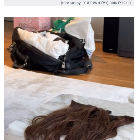
הם גידלו אותה (צילום: אינסטגרם, morradmy)