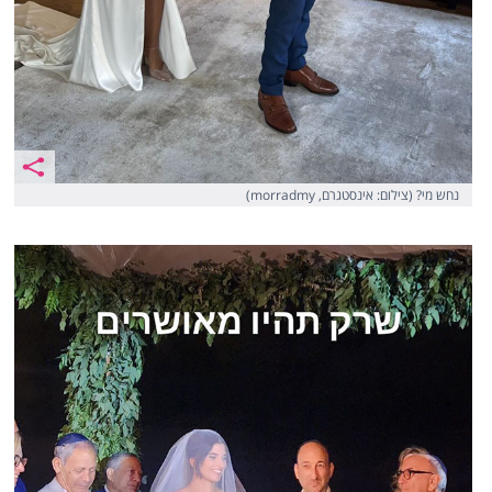
נחש מי? (צילום: אינסטגרם, morradmy)