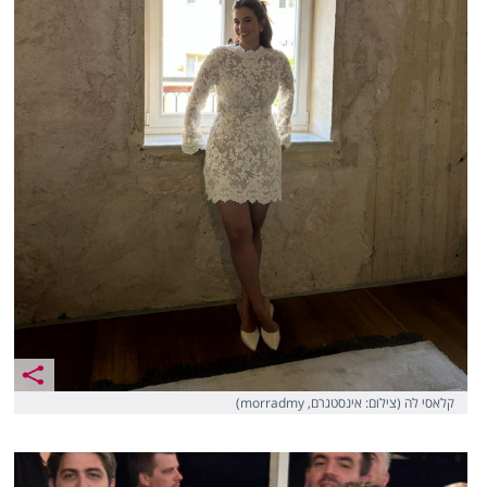
קלאסי לה (צילום: אינסטגרם, morradmy)