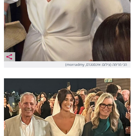
הכי מרימה (צילום: אינסטגרם, morradmy)