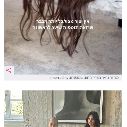
ככה זה נראה בסוף (צילום: אינסטגרם, morradmy)