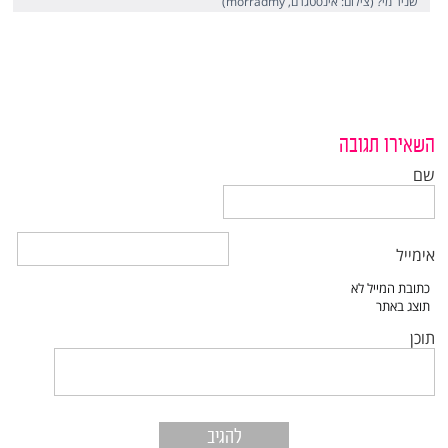
שניר מי? (צילום: אינסטגרם, morradmy)
השאירו תגובה
שם
אימייל
תוכן