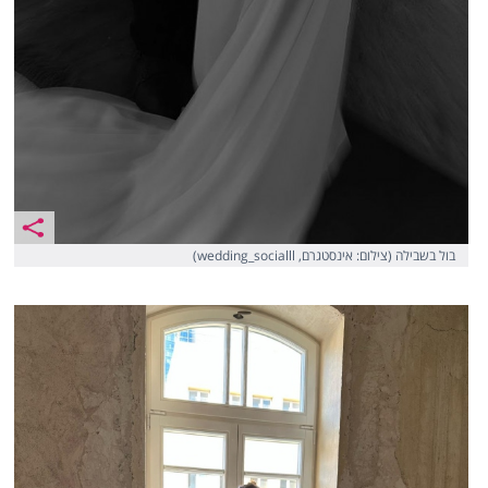
בול בשבילה (צילום: אינסטגרם, wedding_socialll)