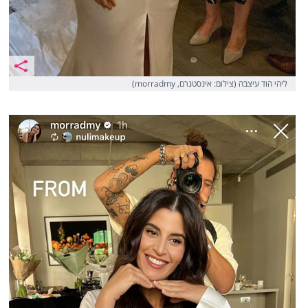
ליהי הוד עיצבה (צילום: אינסטגרם, morradmy)