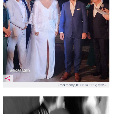
אשתך! (צילום: אינסטגרם, morradmy)