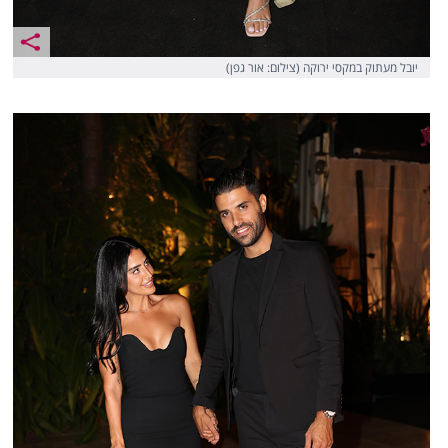
יובל מעתוק במקסי ירוקה (צילום: אור גפן)