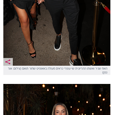
האח שניר ואשתו ההריונית שי עופרי נראים מעולה באאופיט שחור תואם (צילום: אור
גפן)