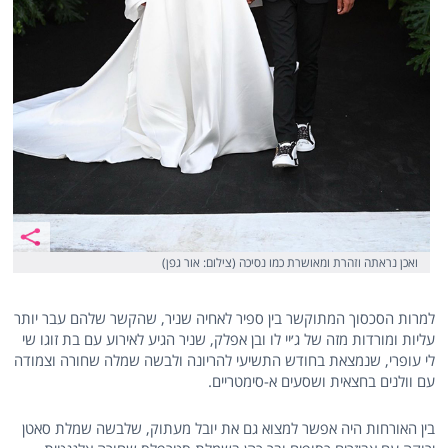
ואכן נראתה וזהרת ומאושרת כמו נסיכה (צילום: אור גפן)
למרות הסכסוך המתוקשר בין ספיר לאחיה שניר, שהקשר שלהם עבר יותר
עליות ומורדות מזה של ג׳יי לו ובן אפלק, שניר הגיע לאירוע עם בת זוגו שי
לי עופרי, שנמצאת בחודש התשיעי להריונה ולבשה שמלה שחורה וצמודה
עם וולנים בחצאית ושסעים א-סימטריים.
בין האורחות היה אפשר למצוא גם את יובל מעתוק, שלבשה שמלת סאטן