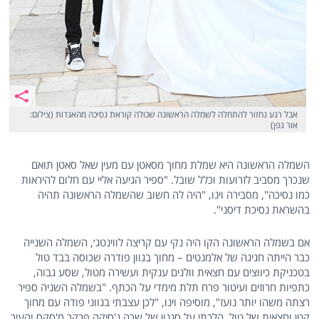
אבל רגע נחזור להתחלה לשמלה הראשונה שכולה קוראת נסיכה מהאגדות (צילום:
אור גפן)
השמלה הראשונה היא שמלת מחוך מסאטן עם מעין שאל סאטן תואם
שנכרך מסביב לזרועות וכלל שובל. "ספיר הגיעה אליי עם חלום להיראות
כמו נסיכה", מסבירה וינו, "היה לה חשוב שהשמלה הראשונה תהיה
בהשראת נסיכת דיסני".
אם בשמלה הראשונה הקו היה נקי עם קריצה לווינטג׳, השמלה השנייה
כבר הייתה חגיגה של אלמנטים – מחוך בגוון פודרה שכוסה בבד טול
בטכניקת כיווצים עם חצאית וולנים ענקית ועשירה מטול, שסע גבוה,
כתפיות חרוזים ועיטור פרח תלת מימדי על הכתף. "בשמלה השניה ספיר
רצתה משהו יותר נועז", מוסיפה וינו, "לכן עצבתי בגווני פודה עם מחוך
קטן וחצאית של טול. הלכתי על סגנון של שרה ג'סיקה פרקר מ'סקס והעיר