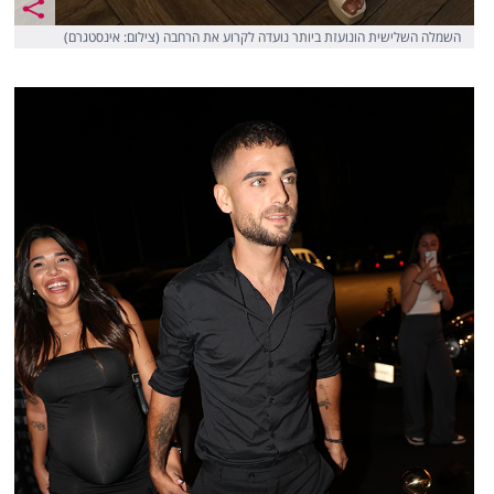
השמלה השלישית הונועזת ביותר נועדה לקרוע את הרחבה (צילום: אינסטגרם)