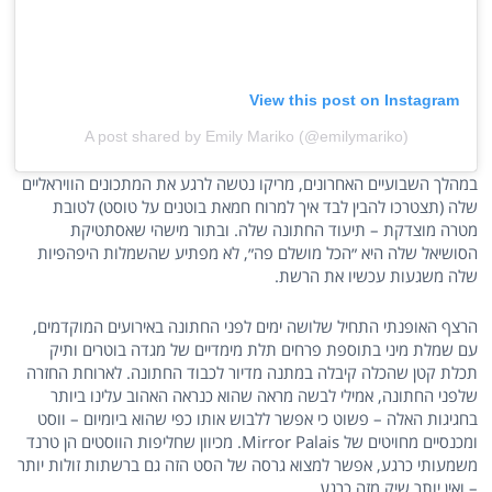
View this post on Instagram
A post shared by Emily Mariko (@emilymariko)
במהלך השבועיים האחרונים, מריקו נטשה לרגע את המתכונים הוויראליים
שלה (תצטרכו להבין לבד איך למרוח חמאת בוטנים על טוסט) לטובת
מטרה מוצדקת – תיעוד החתונה שלה. ובתור מישהי שאסתטיקת
הסושיאל שלה היא ״הכל מושלם פה״, לא מפתיע שהשמלות היפהפיות
שלה משגעות עכשיו את הרשת.
הרצף האופנתי התחיל שלושה ימים לפני החתונה באירועים המוקדמים,
עם שמלת מיני בתוספת פרחים תלת מימדיים של מגדה בוטרים ותיק
תכלת קטן שהכלה קיבלה במתנה מדיור לכבוד החתונה. לארוחת החזרה
שלפני החתונה, אמילי לבשה מראה שהוא כנראה האהוב עלינו ביותר
בחגיגות האלה – פשוט כי אפשר ללבוש אותו כפי שהוא ביומיום – ווסט
ומכנסיים מחויטים של Mirror Palais. מכיוון שחליפות הווסטים הן טרנד
משמעותי כרגע, אפשר למצוא גרסה של הסט הזה גם ברשתות זולות יותר
– ואין יותר שיק מזה כרגע.