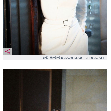
הופתענו מהחגורה (צילום: אינסטגרם ADI HAGAG)