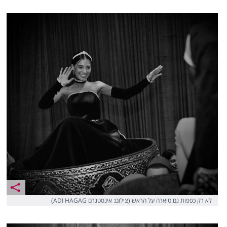
לא רק כפפות גם טיארה על הראש (צילום: אינסטגרם ADI HAGAG)