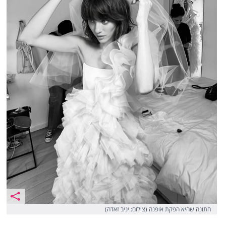
חתונה שהיא הפקת אופנה (צילום: יניב זאדה)