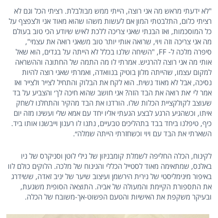
"לא ידעתי מראש מה אני רוצה, הייתי ממש מבולבלת. רציתי הכל וגם לא
רציתי כלום, התלבטתי המון אם לעשות משהו שהוא מאוד אני ולצפצף על
כל המוסכמות, ואז הבנתי שאני צריכה ללכת לאיש שיודע הכי טוב בעולם
מה אני צריכה וזה ויוי, שרואה אותי יותר טוב משאני רואה את עצמי",
סיפרה מלכה ל- FF, "השיחה שלנו בכלל לא הייתה על בגדים, הוא שאל
אותי מה אני רוצה להרגיש. אמרתי לו מה התמה של החתונה וההשראה
למקום עצמו, שהייתה מלון בוטיק בנוואדה, ואמרתי שאני רוצה להיות
נסיכה, אבל לא מאוד נשית. הוא לקח את הבלוק והתחיל לצייר ולצייר ואז
אמר לי ׳את רואה את הבד הזה? אני חושב שהוא חיכה לך׳ והצביע על בד
שעוצב לקולקציית הכלות שלו. הורדנו את הבד מהקיר והתחלנו לשחק
איתו, וכשהגיע הרגע לבצע הגעתי אליו יחד עם אמא שלי ועשינו מזה יום
כיף, טיפלנו ביחד בבד בתהליכים טבעיים, נתנו לו רענון וייבשנו אותו ביד.
השארתי את הבד עם ויוי וכשחזרתי הייתה שמלה״.
לקינוח, הכלה החליפה לשמלת קומבניזון של נילי לוטן וסניקרס של ניו
באלנס, שמתאימה מאוד לסטייל הכללי והנינוח של מלכה. הלוקים כולם לוו
באיפור מינימליסטי של נירית הירשמן ועיצוב שיער של יניב זאדה, ששידרג
את התספורת הקיימת והמעולה של אביה. התוצאה הסופית משגעת,
ובעיקר משקפת את האישיות והטעם הפשוט-אך-משובח של הכלה.