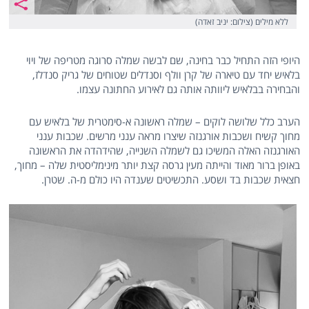
ללא מילים (צילום: יניב זאדה)
היופי הזה התחיל כבר בחינה, שם לבשה שמלה סרוגה מטריפה של ויוי
בלאיש יחד עם טיארה של קרן וולף וסנדלים שטוחים של גריק סנדלז,
והבחירה בבלאיש ליוותה אותה גם לאירוע החתונה עצמו.
הערב כלל שלושה לוקים – שמלה ראשונה א-סימטרית של בלאיש עם
מחוך קשיח ושכבות אורגנזה שיצרו מראה ענני מרשים. שכבות ענני
האורגנזה האלה המשיכו גם לשמלה השנייה, שהידהדה את הראשונה
באופן ברור מאוד והייתה מעין גרסה קצת יותר מינימליסטית שלה – מחוך,
חצאית שכבות בד ושסע. התכשיטים שענדה היו כולם מ-ה. שטרן.