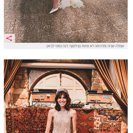
שמלה שניה ומדהימה לא פחות (צילוםף: דנה כספי לביא)