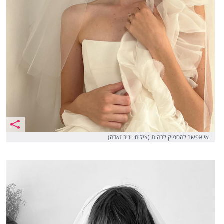
אי אפשר להספיק לבהות (צילום: יניב זאדה)