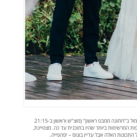
מור לרמן בת ה-31, הכלה שהתחתנה אתמול ב"חתונה ממבט ראשון" (מוצ"ש וראשון ב-21:15
תתפות המרשימות ביותר שהיו בתוכנית עד כה. מצטיינת,
התכונות האלה אבל עדיין בונוס – יפהפייה.