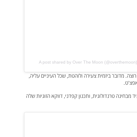
A post shared by Over The Moon (@overthemoon
צה. מדובר ביזמית צעירה ולוהטת, שכל העיניים עליה,
פצ'ט.
 מבחינה טרנדולוגית, ותכנון קפדני, דווקא הזוגיות שלה