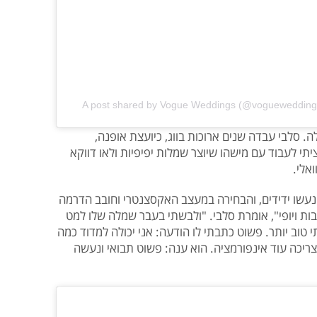
A post shared by Vogue Weddings (@voguewedding
ה. סלבי עבדה שנים ארוכות בווג, כיועצת אופנה,
תי לעבוד עם מישהו שיוצר שמלות יפיפיות ולאו דווקא
אלי.
ונעשו ידידים, והבחירה במעצב האקסצנטרי וחובב הדרמה
ות ויופי", אומרת סלבי. "ולבשתי בעבר שמלה שלו למט
 טוב יותר. פשוט כתבתי לו הודעה: אני יכולה למדוד כמה
 צריכה עוד אינפורמציה. הוא ענה: פשוט תבואי ונעשה