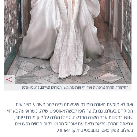
"תלמה". תחרה צרפתית ושרוולי אורגנזת משי תפוחים (צילום: גרג סוואלס)
זאת לא הופעת האורח היחידה שעשתה גליה להב השבוע באירועים
מסוקרים בעולם. גם ג'ניפר לופז לבשה אאוטפיט שלה, כשהופיעה בערוץ
NBC בחגיגות ערב השנה החדשה. ג'יי לו הלכה על לוק מודרני יותר,
ונראתה זוהרת ומלאת גלאם עם אוברול מחויט רקום חרוזים מנצנצים,
בשילוב פפיון סאטן בומבסטי בחלקו האחורי.