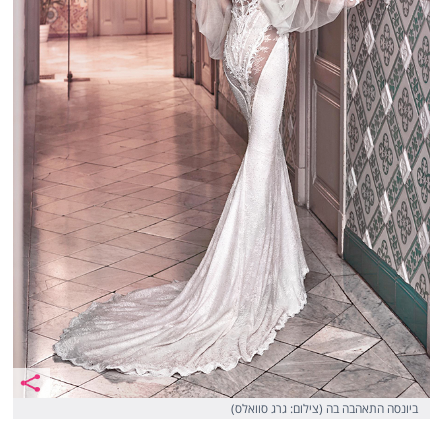
ביונסה התאהבה בה (צילום: גרג סוואלס)