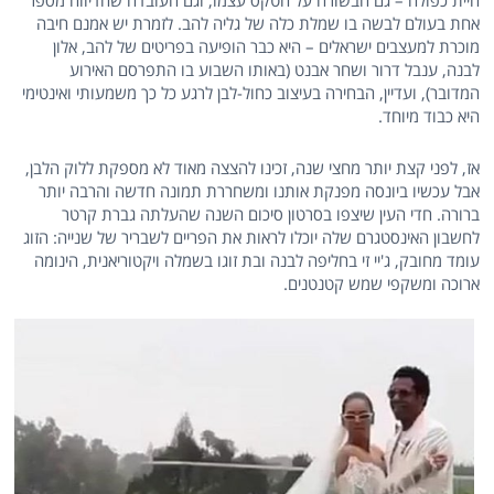
היית כפולה – גם הבשורה על הטקס עצמו, וגם העובדה שהדיווה מספר
אחת בעולם לבשה בו שמלת כלה של גליה להב. לזמרת יש אמנם חיבה
מוכרת למעצבים ישראלים – היא כבר הופיעה בפריטים של להב, אלון
לבנה, ענבל דרור ושחר אבנט (באותו השבוע בו התפרסם האירוע
המדובר), ועדיין, הבחירה בעיצוב כחול-לבן לרגע כל כך משמעותי ואינטימי
היא כבוד מיוחד.
אז, לפני קצת יותר מחצי שנה, זכינו להצצה מאוד לא מספקת ללוק הלבן,
אבל עכשיו ביונסה מפנקת אותנו ומשחררת תמונה חדשה והרבה יותר
ברורה. חדי העין שיצפו בסרטון סיכום השנה שהעלתה גברת קרטר
לחשבון האינסטגרם שלה יוכלו לראות את הפריים לשבריר של שנייה: הזוג
עומד מחובק, ג'יי זי בחליפה לבנה ובת זוגו בשמלה ויקטוריאנית, הינומה
ארוכה ומשקפי שמש קטנטנים.