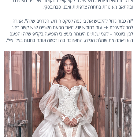
אורגנזת משי תפוחים. היא שייכת לקולקציית הקוטור של בית האופנה
ובהתאם מעוטרת בתחרה צרפתית ואבני סברובסקי.
"זה כבוד גדול להלביש את ביונסה לטקס חידוש הנדרים שלה", אמרה
להב למערכת FF עוד בחודש יוני. "זאת הפעם השנייה שיש קשר בינינו
לבין ביונסה – לפני שנתיים הינומה בעיצובי הופיעה בקליפ שלה והפעם
היא ראתה את שמלת הכלה, התאהבה בה ורכשה אותה בחנות באל. איי".