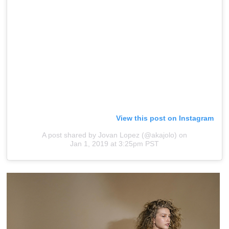
View this post on Instagram
A post shared by Jovan Lopez (@akajolo)
on
Jan 1, 2019 at 3:25pm PST