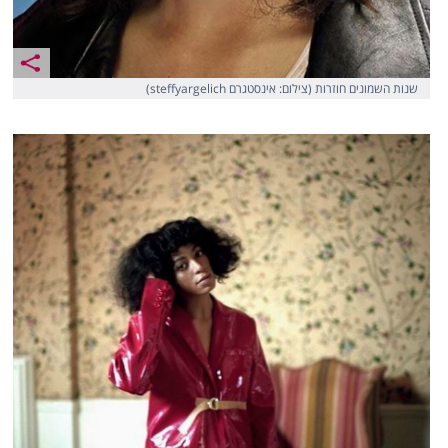
שנות השמונים חוזרות (צילום: אינסטגרם steffyargelich)