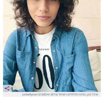
ארבל קינן, נציגת התלתלים בישראל (צילום: אינסטגרם arbelkynan)