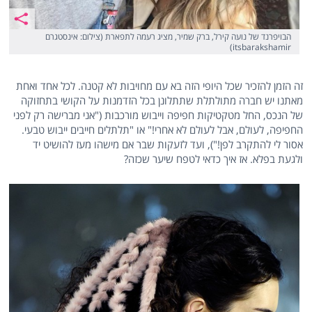
הבויפרנד של נועה קירל, ברק שמיר, מציג רעמה לתפארת (צילום: אינסטגרם
itsbarakshamir)
זה הזמן להזכיר שכל היופי הזה בא עם מחויבות לא קטנה. לכל אחד ואחת
מאתנו יש חברה מתולתלת שתתלונן בכל הזדמנות על הקושי בתחזוקה
של הנכס, החל מטקטיקות חפיפה וייבוש מורכבות ("אני מברישה רק לפני
החפיפה, לעולם, אבל לעולם לא אחרי!" או "תלתלים חייבים ייבוש טבעי.
אסור לי להתקרב לפן!"), ועד לזעקות שבר אם מישהו מעז להושיט יד
ולגעת בפלא. אז איך כדאי לטפח שיער שכזה?