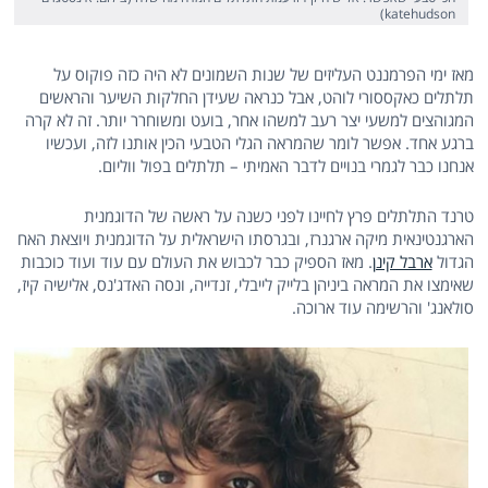
katehudson)
מאז ימי הפרמננט העליזים של שנות השמונים לא היה כזה פוקוס על
תלתלים כאקססורי לוהט, אבל כנראה שעידן החלקות השיער והראשים
המגוהצים למשעי יצר רעב למשהו אחר, בועט ומשוחרר יותר. זה לא קרה
ברגע אחד. אפשר לומר שהמראה הגלי הטבעי הכין אותנו לזה, ועכשיו
אנחנו כבר לגמרי בנויים לדבר האמיתי – תלתלים בפול ווליום.
טרנד התלתלים פרץ לחיינו לפני כשנה על ראשה של הדוגמנית
הארגנטינאית מיקה ארגנרז, ובגרסתו הישראלית על הדוגמנית ויוצאת האח
הגדול
ארבל קינן
. מאז הספיק כבר לכבוש את העולם עם עוד ועוד כוכבות
שאימצו את המראה ביניהן בלייק לייבלי, זנדייה, ונסה האדג'נס, אלישיה קיז,
סולאנג' והרשימה עוד ארוכה.