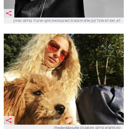
לא, זאת לא ארבל קינן אלא הדוגמנית הארגנטינאית מיקה ארגנרד (צילום: זארה)
כמו מלאכים (צילום: אינסטגרם frederikkesofie)