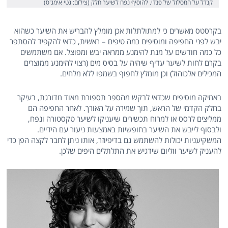
קנדל על המסלול של פנדי. להוסיף נפח לשיער חלק (צילום: גטי אימג'ס)
בקרסטס מאשרים כי למתולתלות אכן מומלץ להבריש את השיער כשהוא
יבש לפני החפיפה ומוסיפים כמה טיפים – ראשית, כדאי להקפיד להסתפר
כל כמה חודשים על מנת להימנע ממראה יבש ומפוצל. אם משתמשים
בקרם לחות לשיער עדיף שיהיה על בסיס מים (רצוי להימנע ממוצרים
המכילים אלכוהול) וכן מומלץ לחפוף בשמפו ללא מלחים.
באמיקה מוסיפים שכדאי לבקש מהספר תספורת מאוד מדורגת, בעיקר
בחלק הקדמי של הראש, תוך שמירה על האורך. לאחר החפיפה הם
ממליצים לרסס או למרוח תכשירים שיעניקו לשיער טקסטורה ונפח,
ולבסוף לייבש את השיער בחופשיות באמצעות ניעור עם הידיים.
המשקיעניות יכולות להשתמש גם בדיפיוזר, אותו ניתן לחבר לקצה הפן כדי
להעניק לשיער ווליום שידגיש את התלתלים היפים שלכן.