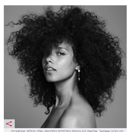
הכי טבעי שאפשר. אלישיה קיז ורעמת התלתלים המדהימה שלה (צילום: אינסטגרם