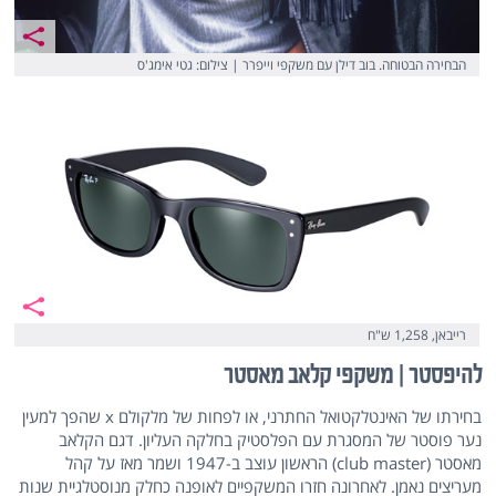
הבחירה הבטוחה. בוב דילן עם משקפי וייפרר | צילום: גטי אימג'ס
רייבאן, 1,258 ש"ח
להיפסטר | משקפי קלאב מאסטר
בחירתו של האינטלקטואל החתרני, או לפחות של מלקולם x שהפך למעין
נער פוסטר של המסגרת עם הפלסטיק בחלקה העליון. דגם הקלאב
מאסטר (club master) הראשון עוצב ב-1947 ושמר מאז על קהל
מעריצים נאמן. לאחרונה חזרו המשקפיים לאופנה כחלק מנוסטלגיית שנות