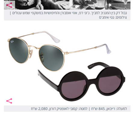
גבול דק בין המגניב למביך. ג'וני דפ, אוזי אוסבורן והחיפושיות במשקפי שמש עגולים |
צילומים: גטי אימג'ס
למעלה: רייבאן, 845 ש"ח | למטה: קסובי לאופטיק דורון, 2,080 ש"ח