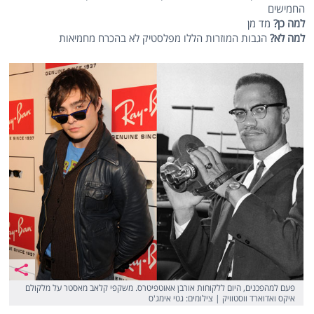
החמישים
למה כן?
מד מן
למה לא?
הגבות המוזרות הללו מפלסטיק לא בהכרח מחמיאות
פעם למהפכנים, היום ללקוחות אורבן אאוטפיטרס. משקפי קלאב מאסטר על מלקולם
איקס ואדוארד ווסטוויק | צילומים: גטי אימג'ס