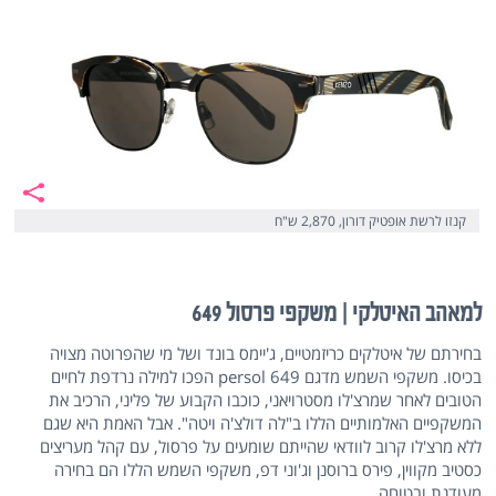
קנזו לרשת אופטיק דורון, 2,870 ש"ח
למאהב האיטלקי | משקפי פרסול 649
בחירתם של איטלקים כריזמטיים, ג'יימס בונד ושל מי שהפרוטה מצויה
בכיסו. משקפי השמש מדגם 649 persol הפכו למילה נרדפת לחיים
הטובים לאחר שמרצ'לו מסטרויאני, כוכבו הקבוע של פליני, הרכיב את
המשקפיים האלמותיים הללו ב"לה דולצ'ה ויטה". אבל האמת היא שגם
ללא מרצ'לו קרוב לוודאי שהייתם שומעים על פרסול, עם קהל מעריצים
כסטיב מקווין, פירס ברוסנן וג'וני דפ, משקפי השמש הללו הם בחירה
מעודנת ובטוחה