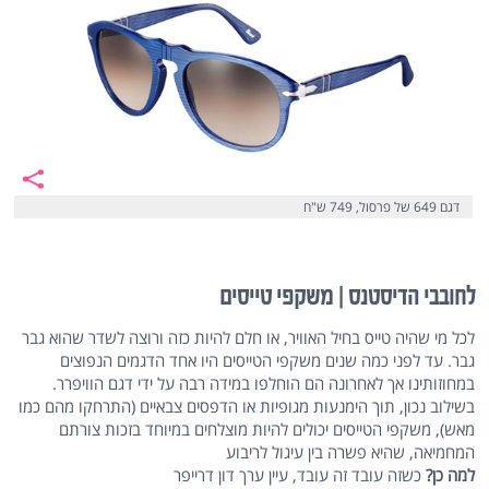
דגם 649 של פרסול, 749 ש"ח
לחובבי הדיסטנס | משקפי טייסים
לכל מי שהיה טייס בחיל האוויר, או חלם להיות כזה ורוצה לשדר שהוא גבר
גבר. עד לפני כמה שנים משקפי הטייסים היו אחד הדגמים הנפוצים
במחוזותינו אך לאחרונה הם הוחלפו במידה רבה על ידי דגם הוויפרר.
בשילוב נכון, תוך הימנעות מגופיות או הדפסים צבאיים (התרחקו מהם כמו
מאש), משקפי הטייסים יכולים להיות מוצלחים במיוחד בזכות צורתם
המחמיאה, שהיא פשרה בין עיגול לריבוע
למה כן?
כשזה עובד זה עובד, עיין ערך דון דרייפר