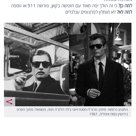
למה כן?
כי זה הולך יפה מאוד עם חופשה בקאן, פורשה 911 או ווספה
למה לא?
לא מומלץ לפרצופים עגלגלים
התנהג כרומאי. מימין: מרצ'לו מסטרויאני בלה דולצ'ה ויטה, משמאל: מתוך הסרט
גירושין נוסח איטליה, 1961