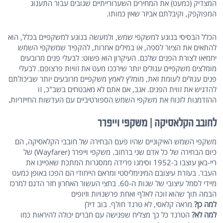
המצדיק (כמעט) את המחירים השערורייתיים שגובים עבור התענוג
המפוקפק, וקיבלתם אביזר שאין כמותו.
הכלל הבסיסי בנוגע למשקפי שמש, ולמעשה בנוגע למשקפיים בכלל, הוא
להתאים את הציור לספה, או במילים אחרות, להקפיד שמשקפי השמש
יחמיאו לצורת הפנים שלכם. העיקרון הוא פשוט: לבעלי פנים מרובעים
מומלצים משקפיים עגולים יותר שירככו מעט את זוויות פרצופם. לבעלי
פנים עגולים לעומת זאת, מומלץ לאמץ משקפיים מרובעים יותר שביכולתם
להדגיש את זווית הפנים. אגב, אם אתם לא מאבטחים בשב"כ, זו
ההזדמנות לזנוח את משקפי השמש הספורטיביים עם העדשות החייזריות
.
לחובב הקלאסיקה | משקפי וייפרר
משקפי השמש האיקוניים שהיו פעם הבחירה של חובבי הקלאסיקה, הם
כיום הבחירה של כל אדם שני ברחוב. משקפי וייפרר (Wayfarer) של
ריי-באן עוצבו ב-1952 וסימנו פרידה ממסגרות המתכת שאפיינו את
העבר. בעזרת עיצובם המינימליסטי ומראם הייחודי הם הפכו באופן כמעט
מיידי לסמל עיצובי של שנות ה-60. בחצי העשור האחרון חזר הדגם למרכז
הבמה תוך שהוא זוכה לאלף ואחת פרשנויות וזיופים
למה כן?
מראה קלאסי, לא טרנד חולף. בוב דילן
למה לא?
הטרנד כל כך מצליח שפגישה עם חברים יכולה להיראות כמו