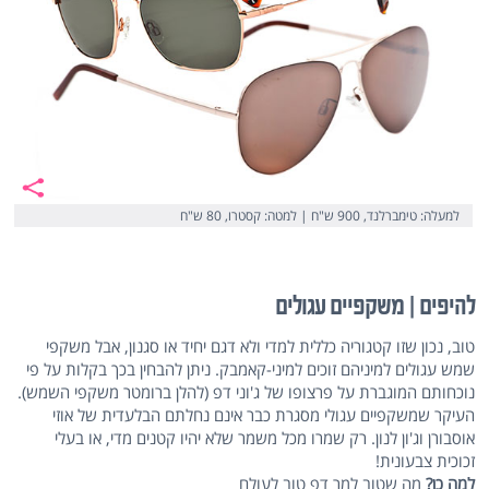
למעלה: טימברלנד, 900 ש"ח | למטה: קסטרו, 80 ש"ח
להיפים | משקפיים עגולים
טוב, נכון שזו קטגוריה כללית למדי ולא דגם יחיד או סגנון, אבל משקפי
שמש עגולים למיניהם זוכים למיני-קאמבק. ניתן להבחין בכך בקלות על פי
נוכחותם המוגברת על פרצופו של ג'וני דפ (להלן ברומטר משקפי השמש).
העיקר שמשקפיים עגולי מסגרת כבר אינם נחלתם הבלעדית של אוזי
אוסבורן וג'ון לנון. רק שמרו מכל משמר שלא יהיו קטנים מדי, או בעלי
זכוכית צבעונית!
למה כן?
מה שטוב למר דפ טוב לעולם