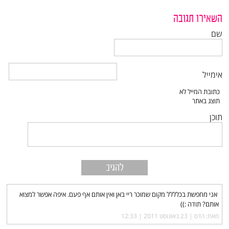
השאירו תגובה
שם
אימייל
תוכן
אני מחפשת בכלללל מקום שמוכר ריי באן ואין אותם אף פעם. איפה אפשר למצוא
אותם? תודה :))
מאת: הדס |‏
23 באוגוסט 2011 | 12:33