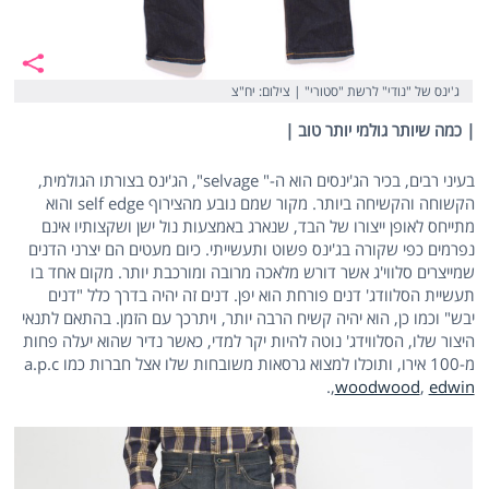
ג'ינס של "נודי" לרשת "סטורי" | צילום: יח"צ
| כמה שיותר גולמי יותר טוב |
בעיני רבים, בכיר הג'ינסים הוא ה-" selvage", הג'ינס בצורתו הגולמית,
הקשוחה והקשיחה ביותר. מקור שמם נובע מהצירוף self edge והוא
מתייחס לאופן ייצורו של הבד, שנארג באמצעות נול ישן ושקצותיו אינם
נפרמים כפי שקורה בג'ינס פשוט ותעשייתי. כיום מעטים הם יצרני הדנים
שמייצרים סלווי'ג אשר דורש מלאכה מרובה ומורכבת יותר. מקום אחד בו
תעשיית הסלוודג' דנים פורחת הוא יפן. דנים זה יהיה בדרך כלל "דנים
יבש" וכמו כן, הוא יהיה קשיח הרבה יותר, ויתרכך עם הזמן. בהתאם לתנאי
היצור שלו, הסלווידג' נוטה להיות יקר למדי, כאשר נדיר שהוא יעלה פחות
מ-100 אירו, ותוכלו למצוא גרסאות משובחות שלו אצל חברות כמו a.p.c
.
,
woodwood
,
edwin