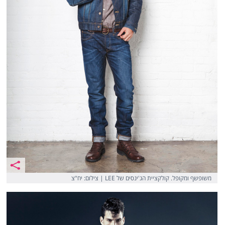
משופשף ומקופל. קולקציית הג'ינסים של LEE | צילום: יח"צ