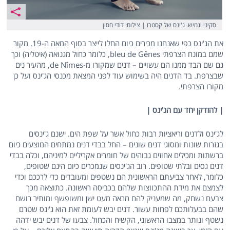
סקיני וגמיש. ג'ינס של קסטרו | צילום: דודי חסון
את הג'ינס כפי שאנחנו מכירים כיום החלו לייצר בסוף המאה ה-19. מקור
שמם במונח הצרפתי bleu de Gênes, כלומר כחול מגנואה (איטליה) וכך
גם שם הבד ממנו הם עשויים – דנים שמקורו מ-de Nîmes, מהעיר נים
שבצרפת. בד הדנים היה בשימוש עוד לפני המצאת מכנסי הג'ינס ועל כן
מקורו הצרפתי.
| להזדקן יחד עם הג'ינס |
לג'ינס ולדנים וריאציות רבות כחול אשר על שפת הים. ישנם ג'ינסים
בגזרות שונות ומסוגי דנים שונים – החל בבדי דנים נמתחים המוצעים כיום
ברשתות ומכילים אחוזים גבוהים של חומרים אקריליים למיניהם, וכלה בבדי
דנים גסים ובלתי שטופים. רוב הג'ינסים שנמכרים כיום הינם שטופים,
כלומר, לאחר צביעתם הראשונית הם נשטפים ומעובדים כדי לרככם וכדי
לצמצם את מידת ההתכווצות שלהם בכביסה ראשונה. כתוצאה מכך
צבעם נשחק, מה שמעניק להם מראה מעט ישן ומשופשף ומותיר רושם
שהם בבעלותכם לפחות עשור. דנים יבש לעומת זאת הוא ג'ינס שטרם
נשטף ונותר במצבו הראשוני, הקשיח והכחול. צבעו של דנים יבש ידהה