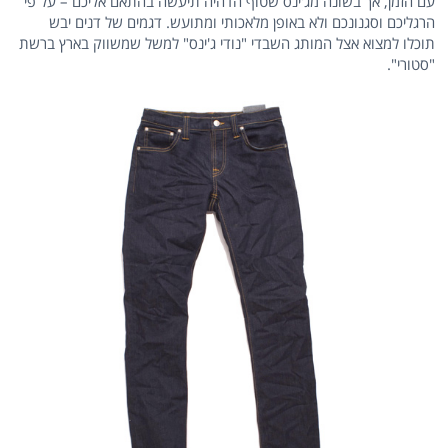
עם הזמן, אך בשונה מג'ינס שטוף הדהיה תיעשה בהתאם אליכם – על פי
הרגליכם וסגנונכם ולא באופן מלאכותי ומתועש. דגמים של דנים יבש
תוכלו למצוא אצל המותג השבדי "נודי ג'ינס" למשל שמשווק בארץ ברשת
"סטורי".