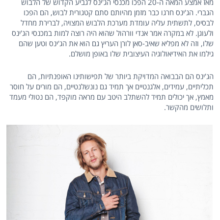
מאז אמצע המאה ה-20 הפכו מכנסי הג'ינס לגביע הקדוש של הלבוש
הגברי. הג'ינס חרגו כבר מזמן מהיותם סתם קטגורית לבוש, הם הפכו
לבסיס, לתשתית עליה עומדת מערכת הלבוש המצויה, לברירת מחדל
ולעוגן. לא במקרה אמר אנדי וורהול שהוא היה רוצה למות במכנסי הג'ינס
שלו, וזה לא מפליא שאיב-סאן לורן העריץ גם הוא את הג'ינס וטען שהם
גילמו את האידיאולוגיה העיצובית שלו באופן מושלם.
הג'ינס הם הבבואה המדויקת ביותר של תפישותינו האופנתיות, הם
תכליתיים, עמידים, אלגנטיים אך תמיד גם נונשלנטיים, הם מורים על חוסר
מאמץ, אך יכולים תמיד להשתלב היטב עם מראה מוקפד, הם נטולי מעמד
ותלושים מהקשר.