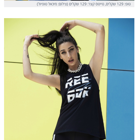
טופ: 129 שקלים, טייטס קצר: 129 שקלים (צילום: מיכאל טופיול)