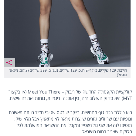
חולצה: 129 שקלים, בייקר-שורטס: 129 שקלים, נעליים: 399 שקלים (צילום: מיכאל
טופיול)
קולקציית הקפסולה החדשה של ריבוק – Meet You There (או בקיצור
MYT) היא בדיוק השילוב הזה, בין אופנה ודינמיות, נוחות ואמירה אישית.
היא כוללת בגדי גוף מחמיאים, בייקר-שורטס שג'יג'י חדיד הייתה מאשרת
וגופיות עם שרוולים גזורים שיוצרות מראה לא מתאמץ אבל מלא שיק.
תוסיפו לזה את שני גולדשטיין ותקבלו את ההשראה המושלמת לכל
הלוקים שצריך בחום הישראלי.