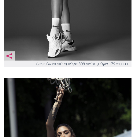
בגד גוף: 179 שקלים, נעליים: 399 שקלים (צילום: מיכאל טופיול)