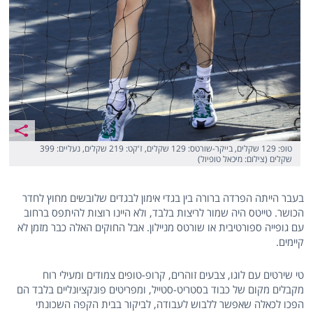
טופ: 129 שקלים, בייקר-שורטס: 129 שקלים, ז'קט: 219 שקלים, נעליים: 399
שקלים (צילום: מיכאל טופיול)
בעבר הייתה הפרדה ברורה בין בגדי אימון לבגדים שלובשים מחוץ לחדר
הכושר. טייטס היה שמור לריצות בלבד, ולא היינו רוצות להיתפס ברחוב
עם גופייה ספורטיבית או שורטס מניילון. אבל החוקים האלה כבר מזמן לא
קיימים.
טי שירטים עם לוגו, צבעים זוהרים, קרופ-טופים צמודים ומעילי רוח
מקבלים מקום של כבוד בסטריט-סטייל, ומפריטים פונקציונליים בלבד הם
הפכו לכאלה שאפשר ללבוש לעבודה, לביקור בבית הקפה השכונתי