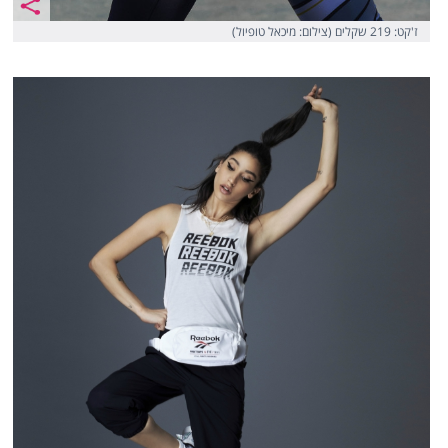
ז'קט: 219 שקלים (צילום: מיכאל טופיול)