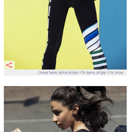
גופייה: 119 שקלים, טייטס: 179 שקלים (צילום: מיכאל טופיול)