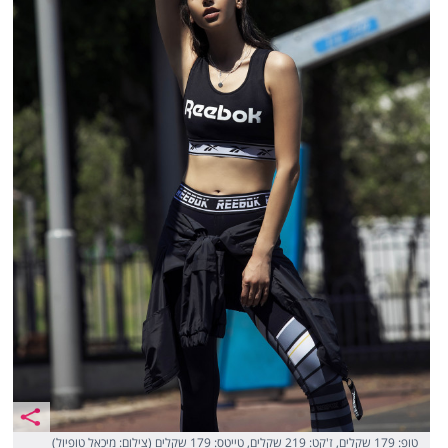
טופ: 179 שקלים, ז'קט: 219 שקלים, טייטס: 179 שקלים (צילום: מיכאל טופיול)