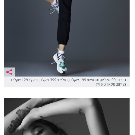
גופייה: 99 שקלים, מכנסיים: 199 שקלים, נעליים: 399 שקלים, פאוץ': 129 שקלים
(צילום: מיכאל טופיול)