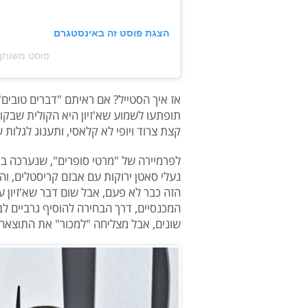
הצגת פוסט זה באינסטגרם
פוסט משותף על ידי ‏‎OD‎‏ (
אז איך הסטייל? אם ראיתם "דברים טובים"
תופתעו לשמוע שא'זיון היא הקולית שבקו
קצת צרוד ויופי לא קלאסי, ותענוג לגלו
לפרמיירה של "מרטי סופרים", שנערכה בת
נעלי סאטן ירוקות עם אבזם קריסטלים, וה
הזה כבר לא פעם, אבל שום דבר שא'זיון
המכנסיים, דרך הבחירה להוסיף גרביים ל
שונים, אבל מצליחה "למכור" את התוצאה