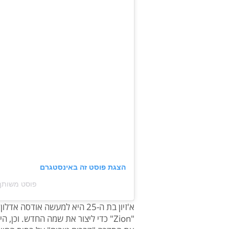
הצגת פוסט זה באינסטגרם
פוסט משותף על ידי ‏‎OD‎‏ (
א'זיון בת ה-25 היא למעשה א
"Zion" כדי ליצור את שמה החדש. וכן