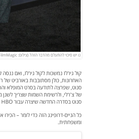
נו יש סיכוי להתעלם מהדבר הזה? (צילום: Getty Images, Axelle/Bauer-Griffin/FilmMagic)
קוּל גירלז נמשכות לקוּל גירלז, ואם ננס
סנוט, שפרצה לתודעה בסרט המופלא והכה
של צ'רלי, ולרשימת השמות שצריך לשנן מ
סנוט בסדרה החדשה שיצרה עבור HBO – "אני אוהבת את LA".
כל הניים-דרופינג הזה כדי לומר – הכירו 
ומשפחתית.