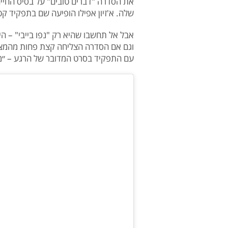
את הסדרה "דברים טובים" על בסיס החיי
שלה. א'זיון אפילו הופיעה שם בתפקיד קט
אבל אל תחשבו שהיא רק "נפו בייבי" – היא
וגם אם הסדרה הצליחה קצת פחות מהמצופ
עם התפקיד בסרט המדובר של הרגע – ״מרט