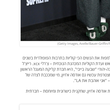
ה למפות את הנשים הכי קוליות בתרבות הפופולרית בשנים
האחרונות, כולן מסתובבות באורביט של ראש ועדת הקוּליות המכהנת הנוכחית – צ'רלי xcx. רייצ'ל
-יהודי "שבעה בייבי", היא חברת קליקת המעגל הראשון
צטרפת עכשיו גם אודסה א'זיון, מי שמככבת לצדה של
את אודסה א'זיון, שחקנית כישרונית ומיוחסת – חברתית