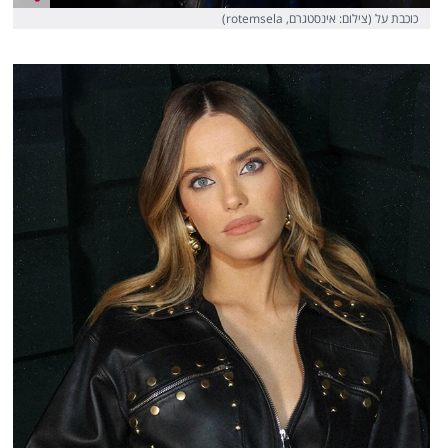
כוכבת על (צילום: אינסטגרם, rotemsela)