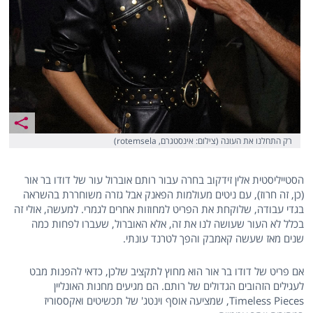
רק התחלנו את העונה (צילום: אינסטגרם, rotemsela)
הסטייליסטית אלין זידקוב בחרה עבור רותם אוברול עור של דודו בר אור
(כן, זה חרוז), עם ניטים מעולמות הפאנק אבל גזרה משוחררת בהשראה
בגדי עבודה, שלוקחת את הפריט למחוזות אחרים לגמרי. למעשה, אולי זה
בכלל לא העור שעושה לנו את זה, אלא האוברול, שעברו לפחות כמה
שנים מאז שעשה קאמבק והפך לטרנד עונתי.
אם פריט של דודו בר אור הוא מחוץ לתקציב שלכן, כדאי להפנות מבט
לעגילים הזהובים הגדולים של רותם. הם מגיעים מחנות האונליין
Timeless Pieces, שמציעה אוסף וינטג' של תכשיטים ואקססוריז