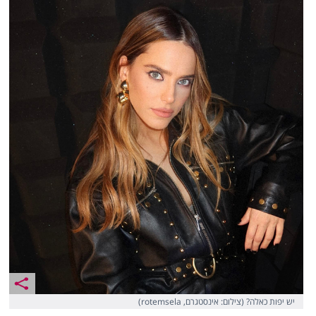
יש יפות כאלה? (צילום: אינסטגרם, rotemsela)