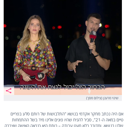
שינוי מרענן (צילום מסך)
אם היה נכתב מחקר אקדמי בנושא "התלבושות של רותם סלע בפריים
טיים במאה ה-21", סביר להניח שהיו פונים אלינו מיד בשל ההתמחות
שלנו בנושא. ומדובר בלא מעט עבודה – רותם היא כנראה האישה שצברה