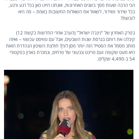
הכי הרבה שעות מסך בשנים האחרונות, ואנחנו היינו כאן בכל רגע ורגע,
בכל שידור ושידור, לשאול את השאלות החשובות באמת – מה היא
לובשת?
בפרק האחרון של "נינג'ה ישראל" (הערב אחרי החדשות בקשת 12)
קיבלנו את רותם בגרסת שנות השבעים, אבל עם טוויסט עכשווי – ואיזה
מותג מסמל את הסטייל הזה יותר מסן לורן? חולצת השיפון הנהדרת הזאת
היא מעט שקופה ועם פרינט צבעוני של פרחים, ונמכרת בארץ בפקטורי
54 ב-4,490 שקלים.