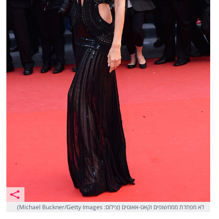
לא מפחדת ממחשופים וקאט-אאוטים (צילום: Michael Buckner/Getty Images)