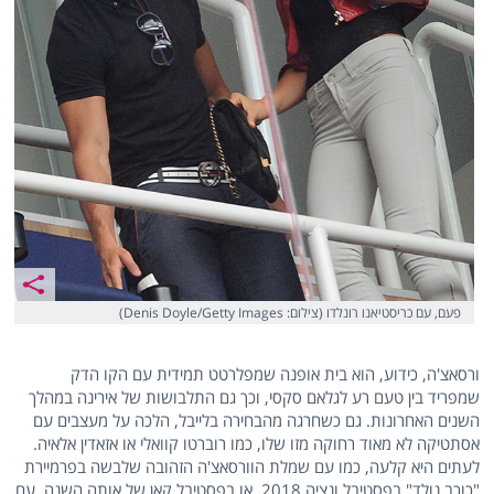
פעם, עם כריסטיאנו רונלדו (צילום: Denis Doyle/Getty Images)
ורסאצ'ה, כידוע, הוא בית אופנה שמפלרטט תמידית עם הקו הדק
שמפריד בין טעם רע לגלאם סקסי, וכך גם התלבושות של אירינה במהלך
השנים האחרונות. גם כשחרגה מהבחירה בלייבל, הלכה על מעצבים עם
אסתטיקה לא מאוד רחוקה מזו שלו, כמו רוברטו קוואלי או אזאדין אלאיה.
לעתים היא קלעה, כמו עם שמלת הוורסאצ'ה הזהובה שלבשה בפרמיירת
"כוכב נולד" בפסטיבל ונציה 2018, או בפסטיבל קאן של אותה השנה, עם