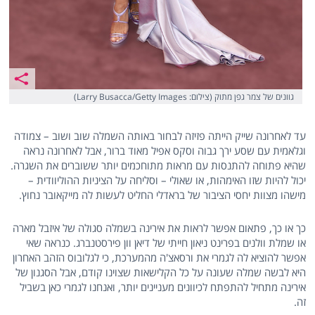
גוונים של צמר גפן מתוק (צילום: Larry Busacca/Getty Images)
עד לאחרונה שייק הייתה פזיזה לבחור באותה השמלה שוב ושוב – צמודה
וגלאמית עם שסע ירך גבוה וסקס אפיל מאוד ברור, אבל לאחרונה נראה
שהיא פתוחה להתנסות עם מראות מתוחכמים יותר ששוברים את השגרה.
יכול להיות שזו האימהות, או שאולי – וסליחה על הציניות ההוליוודית –
מישהו מצוות יחסי הציבור של בראדלי החליט לעשות לה מייקאובר נחוץ.
כך או כך, פתאום אפשר לראות את אירינה בשמלה סגולה של איזבל מארה
או שמלת וולנים בפרינט ניאון חייתי של דיאן וון פירסטנברג. כנראה שאי
אפשר להוציא לה לגמרי את ורסאצ'ה מהמערכת, כי לגלובוס הזהב האחרון
היא לבשה שמלה שעונה על כל הקלישאות שצוינו קודם, אבל הסגנון של
אירינה מתחיל להתפתח לכיוונים מעניינים יותר, ואנחנו לגמרי כאן בשביל
זה.