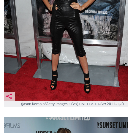
לוק מ-2011 שלא היה עובר היום (צילום: Jason Kempin/Getty Images)