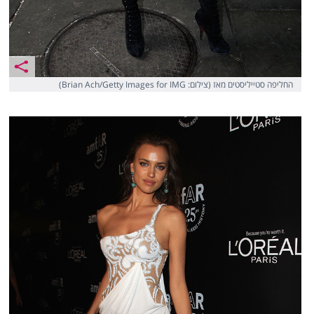
החליפה סטייליסטים מאז (צילום: Brian Ach/Getty Images for IMG)