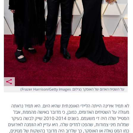
על השטיח האדום של האוסקר (צילום: Frazer Harrison/Getty Images)
לא תמיד אירינה הייתה הליידי האופנתית שהיא היום. היא תמיד נראתה
מעולה על השטיחים האדומים, כמובן, כי מדובר באישה מהממת, אבל
הסטייל שלה היה די משעמם. בשנים 2010-2014 שייק לבשה בעיקר
שמלות מיני צמודות, שהפכו למדים שלה. היא עדיין לא הוזמנה לאירועים
כמו המט גאלה או האוסקר, כך שלרוב היה מדובר בהשקות של מגזינים,