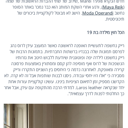
חדש הנקרא 1998 Marei ,שילוב של שתי ההברות הראשונות של שמה
(
Maya Reik
), ורגע אחרי השקת המותג הוא כבר נמכר באתר הסופר
נחשב
Moda Operandi
. הישג לא מבוטל לקולקציית ביכורים של
תיכוניסטית.
הכל חוץ מילדה בת 19
רייק נחשפה לתעשיית האופנה לראשונה כאשר המעצב עידן לרוס נהג
לפרסם תמונות שלה בבגדיו ברשתות החברתיות. בתמונות הרבות של
רייק נחשפנו לילדה יפה ופוטוגנית שיודעת ללבוש היטב את גזרותיו
הנשפכות של לרוס ואף מוסיפה להן קסם ומסתורין באמצעות פרסונה
קרירה ומאופקת. לאחרונה נדמה כי היחסים בין השניים התקררו ורייק
מסבירה כי "אלו היו יחסי עבודה. ניסנו לבנות שותפות אבל זה לא קרה. לא
הקדשנו מספיק זמן לתיאום הציפיות בינינו. עשינו קולקציית עורות אחת
יחד שנקראה Laros leather. למדתי הרבה מהתקופה עם עידן, אבל אחר
כך החלטתי לפנות לדרך עצמאית".