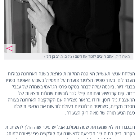
מאיה רייק. אתם חייבים לזכור את השם (צילום: מירב בן לולו)
הצלחת אנשי תעשיית האופנה המקומית פורצת בשנה האחרונה גבולות
מעבר לים. בעוד סופיה מצ'טנר צועדת על המסלול בשבוע האופנה בפריז
בבגדי דיור, ביונסה עולה לבמה בטקס פרסי הגראמי בשמלה של ענבל
דרור, קים קרדשיאן ואחותה קיילי ג'נר לובשות שמלות וחצאיות של
המעצבת נילי לוטן, ודודו בר אור מצליחה עם הקולקציה האחרונה בצורה
חסרת תקדים, כשמיטב הבלוגריות בעולם לובשות את הכאפיות שלה.
כעת הגיע תורה של מאיה רייק הצעירה.
רובכם וודאי לא שמעו את שמה מעולם, אבל יש סיכוי שזה הולך להשתנות
בקרוב. רייק בת ה-19 מפציעה לראשונה עם קולקציה פרי עיצובה למותג