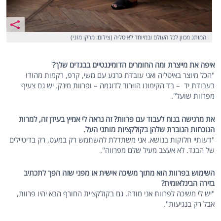
המותג מכוון לכל העולם ובמיוחד לאיטליה (צילום: מרקו מזני)
איפה את מייצרת ומה החומרים הדומיננטיים בבגדים שלך?
"הכל מיוצר באיטליה ואני עובדת כרגע עם משי, קרפ, רקמות מהודו
בעבודת יד – בד הקימונו הוורוד לדוגמה – ופרוות מינק. יש גם צעיף
מפרוות שועל".
את מרגישה בנוח לעבוד עם פרוות? זה נראה לי אמיץ בעידן זה, למרות
הנוכחות הגוברת שלהן בקולקציות מותגי העל.
"דעותיי חלוקות בנושא. אני משתדלת להשתמש רק במעט, רק בדיטיילים
של הבגד. לא אעצב מעיל שלם מפרווה".
השימוש בפרוות הוא מתוך משיכה אישית או מפני שזה הפך לתכתיב
בזירה הבינלאומית?
"יש לי משיכה לפרוות אני מודה. גם בקולקציית החורף הבא יהיו פרוות,
אבל רק בנגיעות".