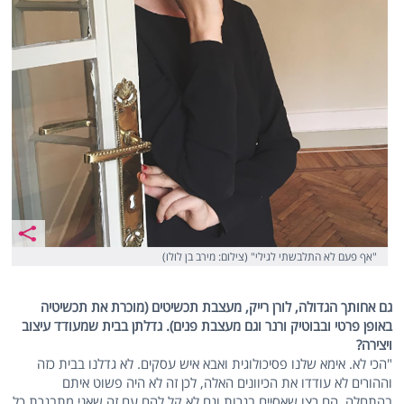
"אף פעם לא התלבשתי לגילי" (צילום: מירב בן לולו)
גם אחותך הגדולה, לורן רייק, מעצבת תכשיטים (מוכרת את תכשיטיה
באופן פרטי ובבוטיק ורנר וגם מעצבת פנים). גדלתן בבית שמעודד עיצוב
ויצירה?
"הכי לא. אימא שלנו פסיכולוגית ואבא איש עסקים. לא גדלנו בבית כזה
וההורים לא עודדו את הכיוונים האלה, לכן זה לא היה פשוט איתם
בהתחלה. הם רצו שאסיים בגרות וגם לא קל להם עם זה שאני מתבגרת כל