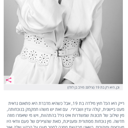
וכן, היא רק בת 19 (צילום: מירב בן לולו)
רייק היא הכל חוץ מילדה בת 19, אבל כשהיא מדברת היא פתאום נראית
מעט ביישנית, קולה עדין ושברירי. עם זאת יש משהו חמקמק בנוכחותה,
מין שילוב של תכונות שמשדרות איט גירל בהתהוות, ויש מי שיאמרו מוזה
חדשה. מין נוכחות מסתורית ומעניינת, כזאת שהציירים של פעם וודאי היו
מעריצים ומוקירים. כשאני מבקשת ממנה לספר מעט על הרקע שלה ואיך