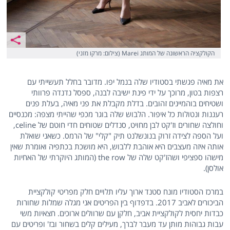
הקולקציה הראשונה של המותג Marei (צילום: מרקו מזני)
את מאיה פגשתי בסטודיו שלה בנמל יפו. מדובר בחלל תעשייתי עם
רצפות בטון, מרוכך על ידי פינת ישיבה לבנה, ספסל נדנדה פרוותי
ושטיחים בוהמיינים זהובים. בדלת מקבלת את פני מאיה, בעלת פנים
רעננות ונטולות כל איפור. הלבוש שלה בוגר מכפי שהייתי מצפה: מכנסיים
וחולצה שחורים וז'קט לבן מחויט, סנדלים שטוחים חדי חוטם של celine,
ועל הספה לצידה זרוק בנונשלנט תיק "קלי" של הרמס. כשאני שואלת
אותה איזה מעצבים היא אוהבת ללבוש, היא מושכת בכתפיה ואומרת שאין
מישהו ספציפי ושהז'קט שלה של the row (המותג היוקרתי של האחיות
אולסן).
במרכז הסטודיו מונח סטנד ארוך עליו תלויים חלק מפריטי קולקציית
הביכורים לאביב 2017. בדפדוף בין הפריטים אני מגלה שמלות שחורות
כבדות יחסית לקולקציית אביב, חלקן עם שרוולים ארוכים. חצאיות משי
עבות גבוהות מותן עד מעבר לברך, מעילים קלים בשחור ובז' ופריטים עם