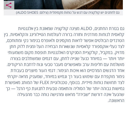
גם לחתנים יש קולקציה עם דגש על נוחות מקסימלית (צילום: ALDO SHOES)
גם בגזרת החתנים, ALDO מציגה קולקציה שמאזנת בין אלגנטיות
קלאסית לנוחות מודרנית וחזרה ברורה לעולמות הטיילורינג והקלאסיות. בין
הטרנדים הבולטים אפשר לראות מוקסינים ולאופרס בגימור נקי ומתוחכם,
לצד נעלי אוקספורד קלאסיות שנשארות הבחירה העל-זמנית ללוק חתן
מדויק. במקביל, קולקציית הסניקרס האלגנטיות תופסת מקום משמעותי
יותר ויותר — במיוחד כנעל שנייה לחתן, עם דגמים שמשתלבים בצורה
מושלמת עם חליפות ערב ומאפשרים מעבר טבעי ונוח לרחבת הריקודים.
אחד הדגשים המרכזיים הוא איכות הגימור: דגמי העור מיוצרים בעבודת
גימור מוקפדת עם שימוש בעור רך וגמיש במיוחד, שמעניק מראה יוקרתי
לצד תחושת נוחות מיידית. בנוסף, טכנולוגיית FLEX של המותג מאפשרת
גמישות גבוהה יותר של הסוליה והתאמה טבעית לתנועת כף הרגל — כך
שהנעל אינה דורשת “שבירה” מראש ומרגישה נוחה כבר מהנעילה
הראשונה.