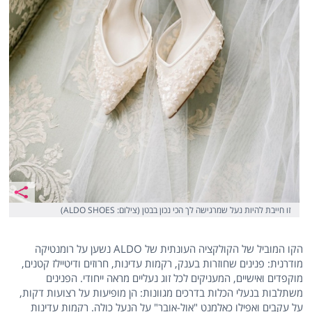
זו חייבת להיות נעל שמרגישה לך הכי נכון בבטן (צילום: ALDO SHOES)
הקו המוביל של הקולקציה העונתית של ALDO נשען על רומנטיקה
מודרנית: פנינים שחוזרות בענק, רקמות עדינות, חרוזים ודיטיילז קטנים,
מוקפדים ואישיים, המעניקים לכל זוג נעליים מראה ייחודי. הפנינים
משתלבות בנעלי הכלות בדרכים מגוונות: הן מופיעות על רצועות דקות,
על עקבים ואפילו כאלמנט "אול-אובר" על הנעל כולה. רקמות עדינות