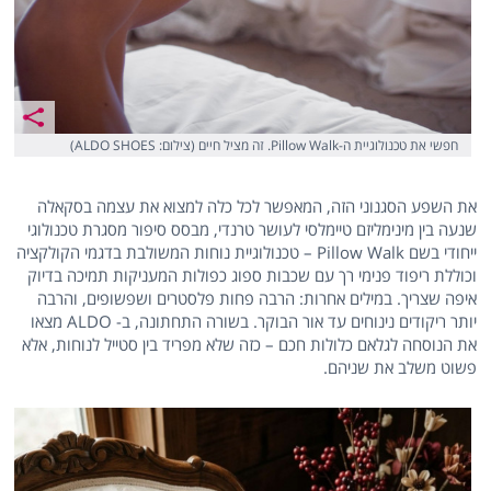
חפשי את טכנולוגיית ה-Pillow Walk. זה מציל חיים (צילום: ALDO SHOES)
את השפע הסגנוני הזה, המאפשר לכל כלה למצוא את עצמה בסקאלה
שנעה בין מינימליזם טיימלסי לעושר טרנדי, מבסס סיפור מסגרת טכנולוגי
ייחודי בשם Pillow Walk – טכנולוגיית נוחות המשולבת בדגמי הקולקציה
וכוללת ריפוד פנימי רך עם שכבות ספוג כפולות המעניקות תמיכה בדיוק
איפה שצריך. במילים אחרות: הרבה פחות פלסטרים ושפשופים, והרבה
יותר ריקודים נינוחים עד אור הבוקר. בשורה התחתונה, ב- ALDO מצאו
את הנוסחה לגלאם כלולות חכם – כזה שלא מפריד בין סטייל לנוחות, אלא
פשוט משלב את שניהם.