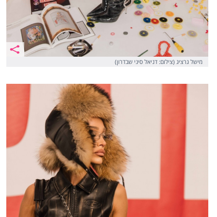
מישל גרציג (צילום: דניאל סיני שבדרון)