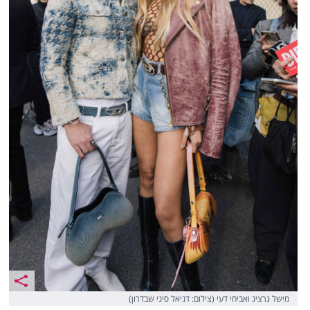
מישל גרציג ואביחי דעי (צילום: דניאל סיני שבדרון)