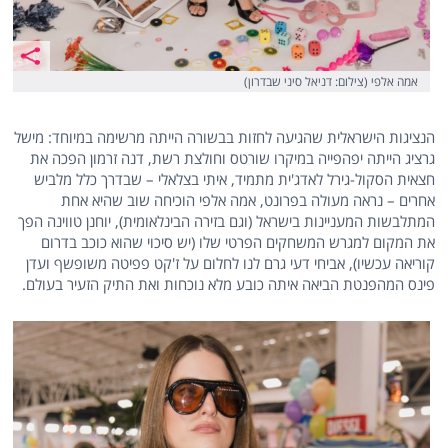
אמה אלפי (צילום: דניאל סיני שבדרון)
הנציגות הישראלית שהגיעה לחזות בבשורה הייתה מרשימה במיוחד: מישל
גרציג הייתה יפהפייה במיקרו שורטס וחולצת רשת, דנה זרמון הפכה את
חצאית הסקול-גירל לאדג'ית מתמיד, איתי בצלאלי – שבדרך כלל מלביש
אחרים – נראה מעולה בפרונט, אמה אלפי הוכיחה שוב שהיא אחת
המתלבשות המעניינות בישראל (וגם בזירה הבינלאומית), יוחנן טווינה הפך
את המקום למגרש המשחקים הפרטי שלו (יש סיכוי שהוא כוכב בדרום
קוריאה עכשיו), אביחי דעי גרם לנו לחלום על ז'קט פפיטה משופשף ועדן
פינס המהפנטת הביאה איתה כובע מלא נוכחות ואת התיק הזעיר בעולם.