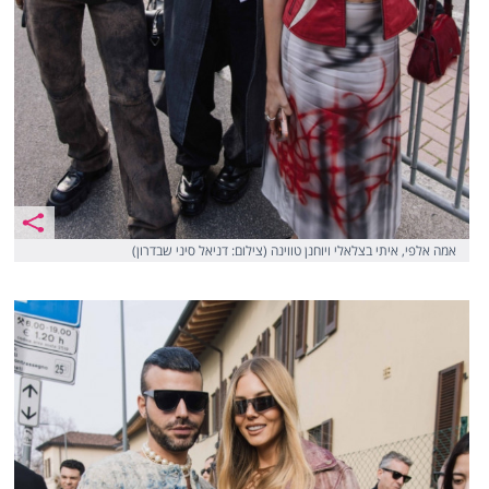
אמה אלפי, איתי בצלאלי ויוחנן טווינה (צילום: דניאל סיני שבדרון)