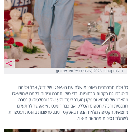
דיזל חורף-סתיו 2026 (צילום: דניאל סיני שבדרון)
כל אלה מתכתבים באופן מושלם עם ה-DNA של דיזל, אבל אליהם
הצטרפו גם רקמות פרחוניות, בדי טול ותחרה וגימורי רקמה שהושאלו
מהארון של סבתא וסיפקו (מעבר לעוד רגע של נוסטלגיה) קונטרה
רומנטית ורכה לחספוס הכללי. ואם כבר רומנטי, אי אפשר להתעלם
מחצאית הקטיפה מלאת הנפח באפקט דנים, פרשנות בועטת ועכשווית
לשמלת נסיכות מהמאה ה-18.