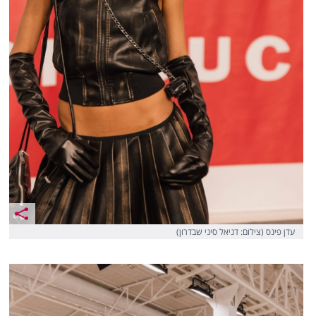
עדן פינס (צילום: דניאל סיני שבדרון)