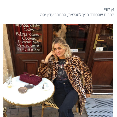
אן לואי
למרות שהטרנד הפך למפלצת, המנומר עדיין יפה