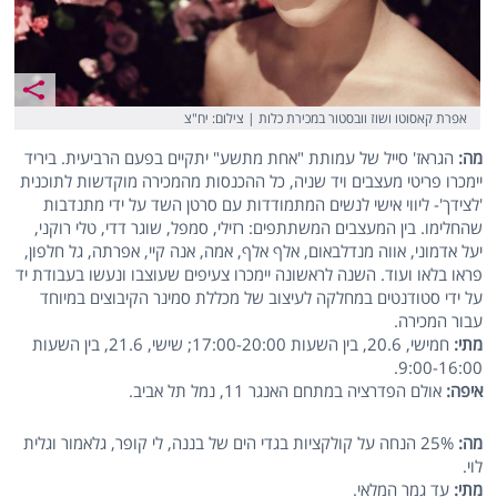
אפרת קאסוטו ושוז וובסטור במכירת כלות | צילום: יח"צ
מה:
הגראז' סייל של עמותת "אחת מתשע" יתקיים בפעם הרביעית. ביריד
יימכרו פריטי מעצבים ויד שניה, כל ההכנסות מהמכירה מוקדשות לתוכנית
'לצידך'- ליווי אישי לנשים המתמודדות עם סרטן השד על ידי מתנדבות
שהחלימו. בין המעצבים המשתתפים: רזילי, סמפל, שוגר דדי, טלי רוקני,
יעל אדמוני, אווה מנדלבאום, אלף אלף, אמה, אנה קיי, אפרתה, גל חלפון,
פראו בלאו ועוד. השנה לראשונה יימכרו צעיפים שעוצבו ונעשו בעבודת יד
על ידי סטודנטים במחלקה לעיצוב של מכללת סמינר הקיבוצים במיוחד
עבור המכירה.
מתי:
חמישי, 20.6, בין השעות 17:00-20:00; שישי, 21.6, בין השעות
9:00-16:00.
איפה:
אולם הפדרציה במתחם האנגר 11, נמל תל אביב.
מה:
25% הנחה על קולקציות בגדי הים של בננה, לי קופר, גלאמור וגלית
לוי.
מתי:
עד גמר המלאי.