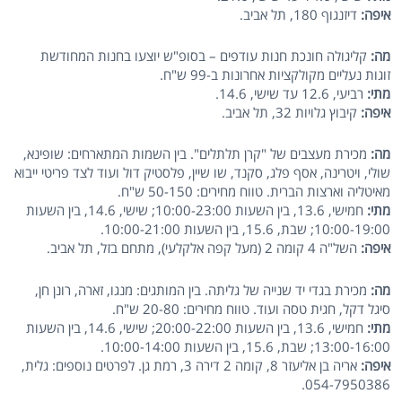
איפה:
דיזנגוף 180, תל אביב.
מה:
קליגולה חונכת חנות עודפים – בסופ"ש יוצעו בחנות המחודשת
זוגות נעליים מקולקציות אחרונות ב-99 ש"ח.
מתי:
רביעי, 12.6 עד שישי, 14.6.
איפה:
קיבוץ גלויות 32, תל אביב.
מה:
מכירת מעצבים של "קרן תלתלים". בין השמות המתארחים: שופינא,
שולי, ויטרינה, אסף פלג, סקנד, שו שיין, פלסטיק דול ועוד לצד פריטי ייבוא
מאיטליה וארצות הברית. טווח מחירים: 50-150 ש"ח.
מתי:
חמישי, 13.6, בין השעות 10:00-23:00; שישי, 14.6, בין השעות
10:00-19:00; שבת, 15.6, בין השעות 10:00-21:00.
איפה:
השל"ה 4 קומה 2 (מעל קפה אלקלעי), מתחם בזל, תל אביב.
מה:
מכירת בגדי יד שנייה של גליתה. בין המותגים: מנגו, זארה, רונן חן,
סיגל דקל, חגית טסה ועוד. טווח מחירים: 20-80 ש"ח.
מתי:
חמישי, 13.6, בין השעות 20:00-22:00; שישי, 14.6, בין השעות
13:00-16:00; שבת, 15.6, בין השעות 10:00-14:00.
איפה:
אריה בן אליעזר 8, קומה 2 דירה 3, רמת גן. לפרטים נוספים: גלית,
054-7950386.