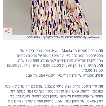
Hypo-Mania במכירה בסטודיו של אילנה ברקוביץ' | צילום: יח"צ
מה:
מכירת סופ"ש של Hypo-Mania, מותג פריטי הייבוא של
הסטייליסטית תמר מרקוביץ'. עד 30% הנחה על פריטים נבחרים
מהקולקציה החדשה, טווח מחירים לפני הנחה: 199-359 ש"ח.
מתי:
חמישי, 13.6, בין השעות 10:00-22:00; שישי, 14.6, בין השעות
10:00-16:00.
איפה:
הסטודיו של אילנה ברקוביץ, דיזנגוף 264, תל אביב.
מה:
יריד הוינטג' מרקט מציע פריטי מעצבים שווים במיוחד של בתי אופנה
כמו גוצ'י, קלואה, שאנל, איב סן לורן, סטלה מקרתני ועוד. בנוסף, דוכן
מיוחד של פאשניסטיות מקומיות, ביניהן דפנה לוסטיג, אילנה ברקוביץ',
דורין אטיאס, שירי מימון ועוד, שיציעו פריטים מארונן הפרטי – ההכנסות