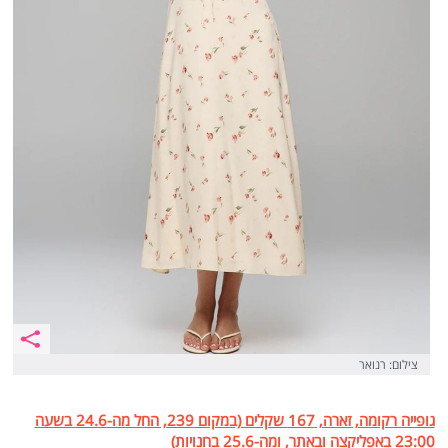
צילום: רנואר
גופייה רקומה, זארה, 167 שקלים (במקום 239, החל מה-24.6 בשעה
23:00 באפליקצה ובאתר, ומה-25.6 בחנויות)