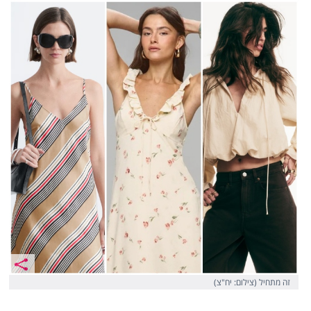
זה מתחיל (צילום: יח"צ)