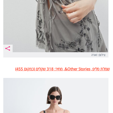
צילום: זארה
שמלת סליפ, Other Stories&, מחיר: 318 שקלים (במקום 455)