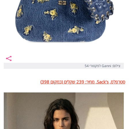
צילום: Ganni לפקטורי 54
סטרפלס, Sack’s, מחיר: 239 שקלים (במקום 398)