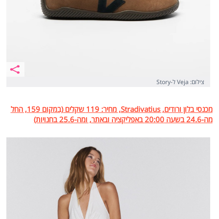
צילום: Veja ל-Story
מכנסי בלון ורודים, Stradivatius, מחיר: 119 שקלים (במקום 159, החל
מה-24.6 בשעה 20:00 באפליקציה ובאתר, ומה-25.6 בחנויות)