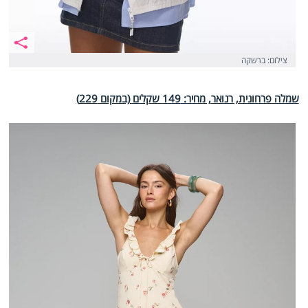
צילום: ברשקה
שמלה פרחונית, רנואר, מחיר: 149 שקלים (במקום 229)