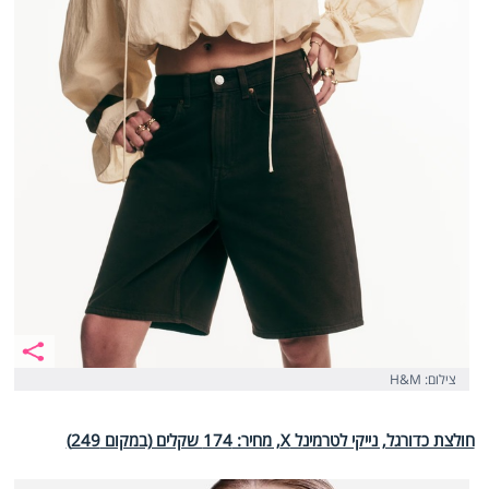
צילום: H&M
חולצת כדורגל, נייקי לטרמינל X, מחיר: 174 שקלים (במקום 249)