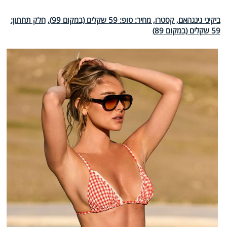
ביקיני גינגהאם, קסטרו, מחיר: טופ: 59 שקלים (במקום 99),
חלק תחתון:
59 שקלים (במקום 89)