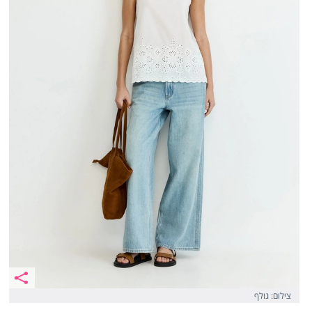
צילום: גולף