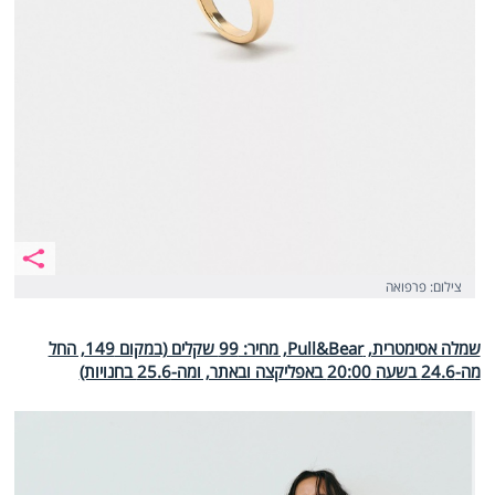
צילום: פרפואה
שמלה אסימטרית, Pull&Bear, מחיר: 99 שקלים (במקום 149, החל
מה-24.6 בשעה 20:00 באפליקצה ובאתר, ומה-25.6 בחנויות)