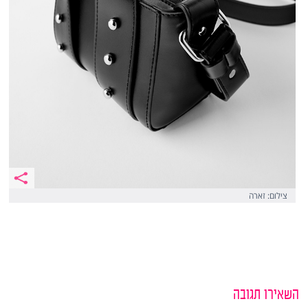
צילום: זארה
השאירו תגובה