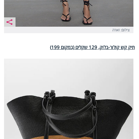
צילום: זארה
תיק קש קולור-בלוק, 129 שקלים (במקום 199)