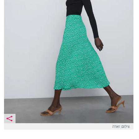
צילום: זארה