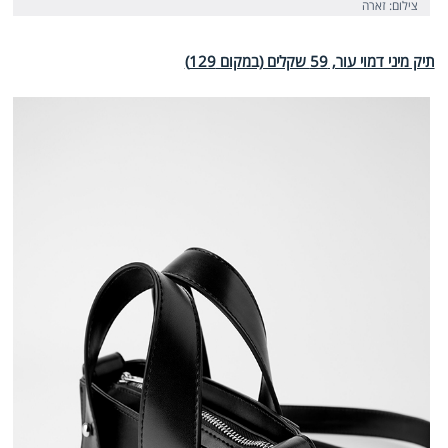
צילום: זארה
תיק מיני דמוי עור, 59 שקלים (במקום 129)