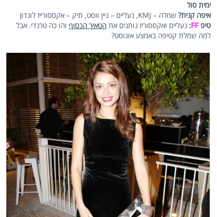
ימית סול
איפה קנית?
שמלה – KMJ, נעליים – ניין ווסט, תיק – אקססורייז לונדון
טיפ
FF
:
נעליים ואקססוריז נותנים את
הטאץ' הכסוף
והו כה טרנדי. אבל
למה שמלת קטיפה באמצע אוגוסט?