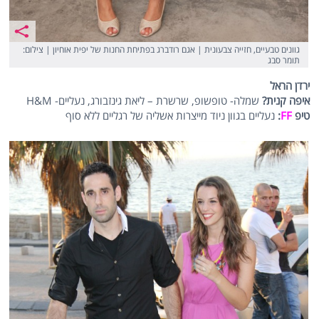
גוונים טבעיים, חזייה צבעונית | אגם רודברג בפתיחת החנות של יפית אוחיון | צילום:
תומר סבג
ירדן הראל
איפה קנית?
שמלה- טופשופ, שרשרת – ליאת גינזבורג, נעליים- H&M
טיפ
FF
:
נעליים בגוון ניוד מייצרות אשליה של רגליים ללא סוף