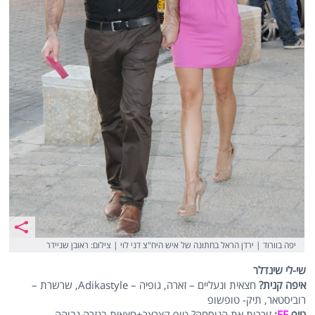
יפה בוורוד | ירדן הראל בחתונה של איש היח"צ דני לוי | צילום: ראובן שניידר
שי-לי שינדלר
איפה קנית?
חצאית ונעליים – זארה, גופיה – Adikastyle, שרשרת –
רוביסטאר, תיק- טופשופ
טיפ
FF
:
זוכרות את הנוסחה? טופ קצרצר+חצאית בגזרה גבוהה