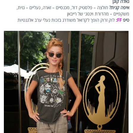
גאלה קוגן
איפה קנית?
חולצה – פלסטיק דול, מכנסיים – זארה, נעליים – גזית,
משקפיים – מהדורת וינטג׳ של רייבאן
טיפ
FF
:
לוק זרוק הופך לקז'ואל משודרג בזכות נעלי ערב אלגנטיות