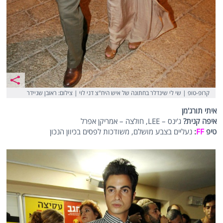
קרופ-טופ | שי לי שינדלר בחתונה של איש היח"צ דני לוי | צילום: ראובן שניידר
איתי תורג'מן
איפה קנית?
ג'ינס – LEE, חולצה – אמריקן אפרל
טיפ
FF
:
נעליים בצבע מושלם, משודכות לפסים בכיוון הנכון