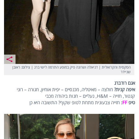
הסקסית והקז'ואלית | דניאלה ושרונה פיק במופע התרמה לישי ברג | צילום: ראובן
שניידר
אגם רודברג
איפה קנית?
חולצה – מאיטליה, מכנסיים – יפית אוחיון, חגורה – רוני
קנטור, חזייה – H&M, נעליים – חנות ביהודה מכבי
טיפ
FF
:
חזייה צבעונית מתחת לטופ שקוף? התשובה היא כן