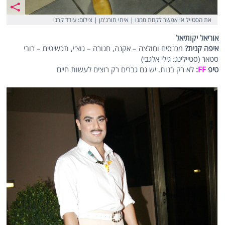
את הסטייל אי אפשר לקחת ממנו | איתי תורג'מן | צילום: עודד קרני
אוריאל יקותיאל
איפה קנית?
מכנסים וחולצה – אקנה, חגורה – גוצ'י, תכשיטים – רובי
סטאר (סטיילינג: גילי אלגבי)
טיפ
FF
:
לא רק בנות. יש גם גברים רק רוצים לעשות חיים