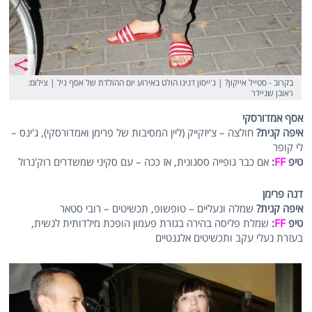
בקרוב - סטייל אייקון? | ג'ייסון דנינו הולט באירוע יום ההולדת של אסף גיל | צילום:
ראובן שניידר
אסף אמדורסקי
איפה קנית?
חולצה – צ'יזקייק (ליין המסיבות של פרימן ואמדורסקי), ג'ינס –
לי קופר
טיפ
FF
:
אם כבר גופייה ססגונית, אז ככה – עם סקיני שמשדרים רוק'נרול
דנה פרימן
איפה קנית?
שמלה ונעליים – טופשופ, תכשיטים – רובי סטאר
טיפ
FF
:
שמלת פליסה בהירה בגזרת פעמון הופכת מילדותית לנשית,
בעזרת נעלי עקב ותכשיטים אלגנטיים