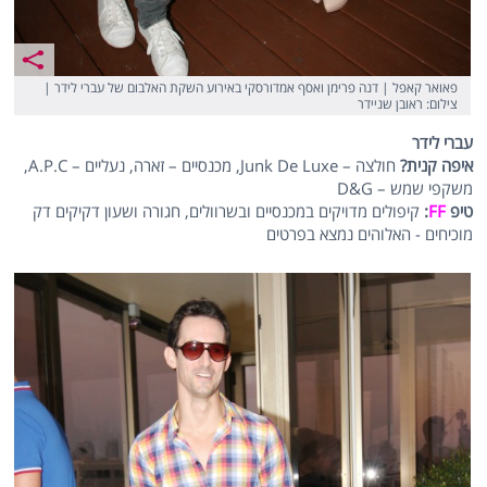
פאואר קאפל | דנה פרימן ואסף אמדורסקי באירוע השקת האלבום של עברי לידר |
צילום: ראובן שניידר
עברי לידר
איפה קנית?
חולצה – Junk De Luxe, מכנסיים – זארה, נעליים – A.P.C,
משקפי שמש – D&G
טיפ
FF
:
קיפולים מדויקים במכנסיים ובשרוולים, חגורה ושעון דקיקים דק
מוכיחים - האלוהים נמצא בפרטים