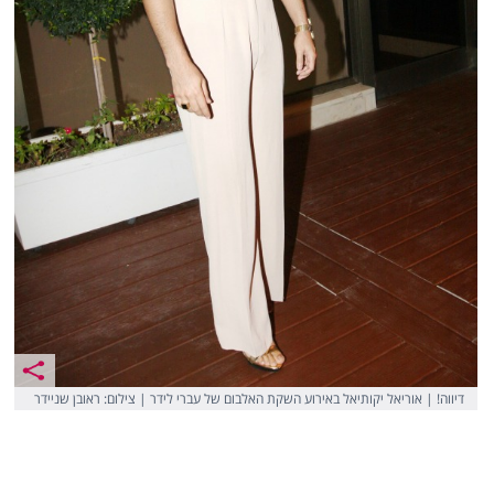
דיווה! | אוריאל יקותיאל באירוע השקת האלבום של עברי לידר | צילום: ראובן שניידר