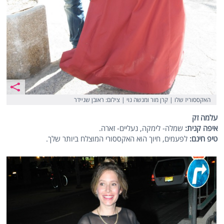
האקססוריז שלו | קרן מור ומנשה נוי | צילום: ראובן שניידר
עלמה זק
איפה קנית:
שמלה- לימקה, נעליים- זארה.
טיפ חינם:
לפעמים, חיוך הוא האקססורי המוצלח ביותר שלך.