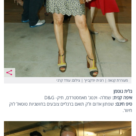
מעוררת קנאה | רונית יודקביץ' | צילום: עודד קרני
גלית גוטמן
איפה קנית:
שמלה- וינטג' מאמסטרדם, תיק- D&G
טיפ חינם:
שפתון אדום ולק תואם ברגליים צובעים בחושניות טוטאל לוק
חיוור.