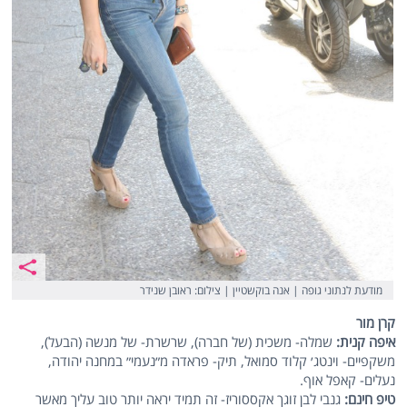
מודעת לנתוני גופה | אנה בוקשטיין | צילום: ראובן שנידר
קרן מור
איפה קנית:
שמלה- משכית (של חברה), שרשרת- של מנשה (הבעל),
משקפיים- וינטג׳ קלוד סמואל, תיק- פראדה מ״נעמי״ במחנה יהודה,
נעלים- קאפל אוף.
טיפ חינם:
גנבי לבן זוגך אקססוריז- זה תמיד יראה יותר טוב עליך מאשר