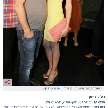
התאמת צבעים מדורגת | גל גדות | צילום: עודד קרני
הילה נחשון
איפה קנית:
נעליים, תיק- זארה, חצאית- זיפ.
טיפ חינם:
לימים שאין לך מה ללבוש, חצאית שחורה עם חולצה לבנה ונעלי