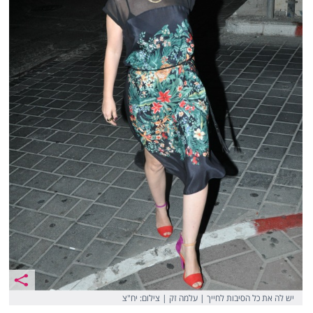
יש לה את כל הסיבות לחייך | עלמה זק | צילום: יח"צ