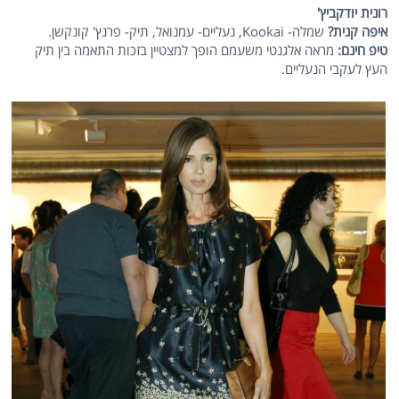
רונית יודקביץ'
איפה קנית?
שמלה- Kookai, נעליים- עמנואל, תיק- פרנץ' קונקשן.
טיפ חינם:
מראה אלגנטי משעמם הופך למצטיין בזכות התאמה בין תיק
העץ לעקבי הנעליים.