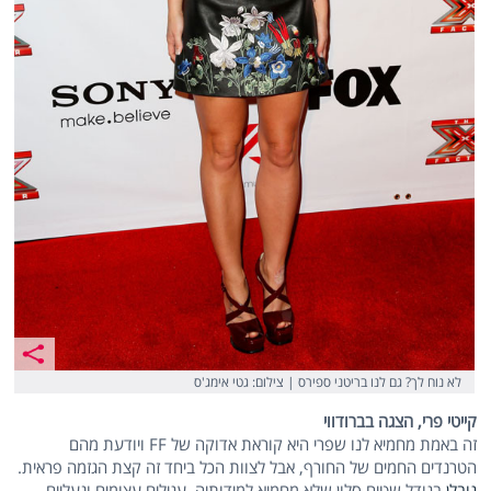
לא נוח לך? גם לנו בריטני ספירס | צילום: גטי אימג'ס
קייטי פרי, הצגה בברודווי
זה באמת מחמיא לנו שפרי היא קוראת אדוקה של FF ויודעת מהם
הטרנדים החמים של החורף, אבל לצוות הכל ביחד זה קצת הגזמה פראית.
גובלן
בגודל שטיח סלון שלא מחמיא למידותיה, עגילים עצומים ונעליים