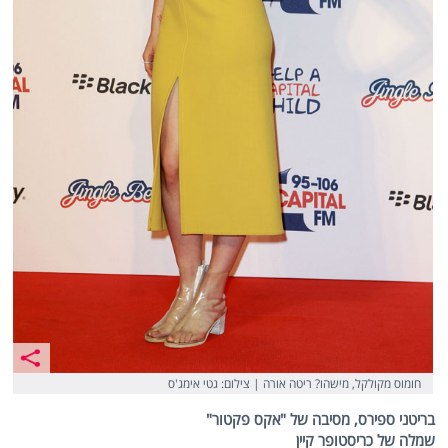
חומוס מקולקל, מישהו? ריטה אורה | צילום: גטי אימג'ס
בריטני ספירס, מסיבה של "אקס פקטור"
שמלה של כריסטופר קיין