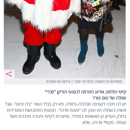
תתחדשי על השטיח. קייטי פרי וחבר | צילום: גטי אימג'ס
קייטי הולמס, אירוע התרמה לנפגעי הוריקן "סנדי"
שמלה של טום פורד
יש לנו חיבה לקטיפה סגלגלה-כחולה, ולא רק בגלל השיר "בלו ולווט". אבל
משהו בשמלה הזו זועק לנו "טעות מרה!". רצועות התחבושת המטרידות
בחלק העליון הן האשמות במחדל, ומייצרות לקייטי פיגורה מלבנית משל
עצמה. סקסי? אז זהו, שלא.