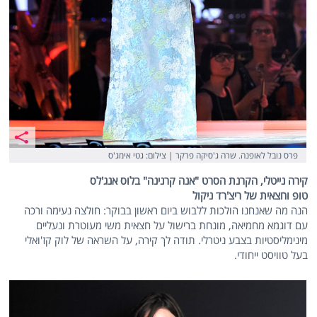
פרס נובל לאופנה. שרה ג'סיקה פרקר | צילום: גטי אימג'ס
קירה נייטלי, הקרנת הסרט "אנה קרנינה" בלוס אנג'לס
טופ וחצאית של ריצ'רד ניקול
הנה מה שאנחנו הולכות ללבוש ביום ראשון בבוקר: חולצה נעימה ורכה
עם דוגמא מחמיאה, מונחת ברישול על חצאית משי מעוטרת ונעליים
מינימליסטיות בצבע ניטרלי. תודה לך קירה, על השראה של לוק קז'ואלי
בעל טוויסט ייחודי.