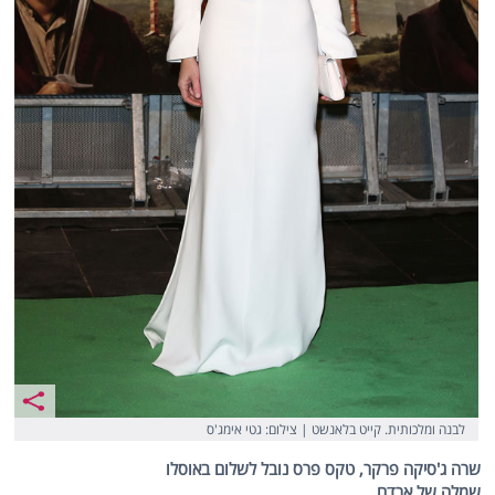
לבנה ומלכותית. קייט בלאנשט | צילום: גטי אימג'ס
שרה ג'סיקה פרקר, טקס פרס נובל לשלום באוסלו
שמלה של ארדם