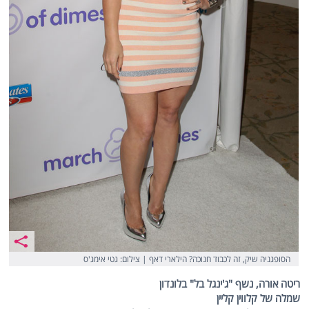
הסופגניה שיק, זה לכבוד חנוכה? הילארי דאף | צילום: גטי אימג'ס
ריטה אורה, נשף "ג'ינגל בל" בלונדון
שמלה של קלווין קליין