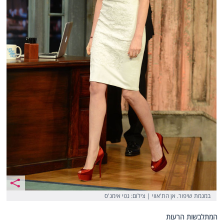
במגמת שיפור. אן הת'אווי | צילום: גטי אימג'ס
המתלבשות הרעות