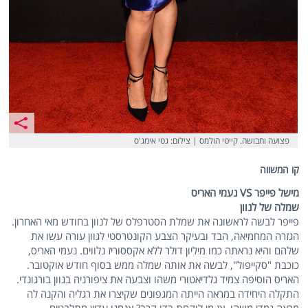
פצועה וחבושה. קייטי הולמס | צילום: גטי אימג'ס
קו המשווה
מישל פייפר VS נעמי האריס
שמלה של לנוון
פייפר לבשה לראשונה את שמלת הסטרפלס של לנוון בחודש מאי האחרון.
הגזרה המחמיאה, הבד ובעיקר הצבע הקונטרסטי לגוון עורה עשו את
שלהם והיא נראתה כמו מיליון דולר ללא אקססוריז נלווים. נעמי האריס,
כוכבת "סקייפול", לבשה את אותה שמלה ממש בסוף חודש אוקטובר.
האריס הוסיפה צמיד גלדיאטורי משהו וצבעה את ציפורניה בגוון בורגונדי.
התקלה היחידה במראה הייתה המגפונים שקיצרו את רגליה והקנה לה