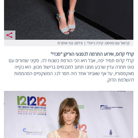
קז'ואל עם טוויסט. קירה נייטלי | צילום: גטי אימג'ס
קרלי קלוס, אירוע התרמה לנפגעי הוריקן "סנדי"
קרלי קלוס תמיד יפה, אבל היא הכי הורסת כשנוח לה. סקיני שחורים עם
טופ תחרה עדין שרבע ממנו תחוב למכנסיים ברישול מכוון. היא נקייה
מאקססוריז, על אף שאביזר אחד היה חסר לנו: המשקפיים המהממות
להשלמת הלוק.