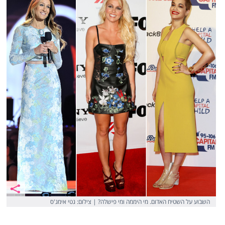
השבוע על השטיח האדום. מי היממה ומי פישלה? | צילום: גטי אימג'ס