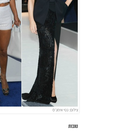
צילום: גטי אימג'ס
טובות