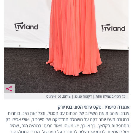
כל הכיף בשמלה אחת | דקוטה פנינג | צילום: גטי אימג'ס
אמנדה סייפריד, טקס פרסי הטוני בניו יורק
אנחנו אוהבות את השילוב של הכתום עם הסגול, ובכל זאת היינו בוחרות
בחגורה מעט יותר דקה על השמלה המדליקה של סייפריד, ואולי אפילו רק
מסתפקות בקלאץ'. כך או כך, יש משהו מאוד מרענן במראה הזה, שהיה
יכול להיראות ילדותי אך מצליח להתגבר על המכשול. הבגד הסגול-זהוב