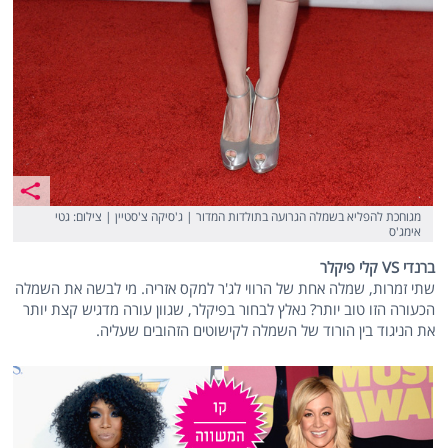
מגוחכת להפליא בשמלה הגרועה בתולדות המדור | ג'סיקה צ'סטיין | צילום: גטי
אימג'ס
ברנדי VS קלי פיקלר
שתי זמרות, שמלה אחת של הרווי לג'ר למקס אזריה. מי לבשה את השמלה
הכעורה הזו טוב יותר? נאלץ לבחור בפיקלר, שגוון עורה מדגיש קצת יותר
את הניגוד בין הורוד של השמלה לקישוטים הזהובים שעליה.