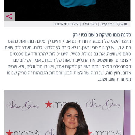
ווגאס, היר איי קאם | סאלי פילד | צילום: גטי אימג'ס
סלינה גומז משיקה בושם בניו יורק
מהצד השני של מטבע הדורות, גם אם קוראים לך סלינה גומז ואת כמעט
בת 12, ויש לך גוף טרי ורענן, זו לא סיבה לא ללבוש כלום. מעבר לזה שאת
סתם משוויצה, את גם נטולת סטייל. היינו יכולות להתמודד עם מכנסיים
קצרצרים, שחושפים את הרגליים הנאות של הגברת. אבל השילוב עם
הסטרפלס הפצפון הזה ראוי רק למקום אחד, ויש בו חול וגלים, ולא שטיח
אדום. חוץ מזה, שנדמה שחולצות הבטן והגזרות הגבוהות זה טריק שגומז
ממחזרת שוב ושוב.