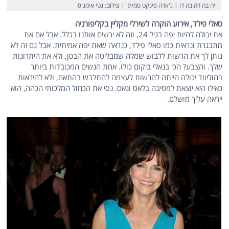
יה בה דה בה דו | ג'אדה פינקט סמית' | צילום: גטי אימג'ס
סאלי פילד, אירוע הוקרה לשירלי מקליין בקליפורניה
את יכולה להיות יפה בגיל 24, וזה לא ירשים אותנו בכלל. אבל אם את
מתבגרת ונראית כמו סאלי פילד, כנראה שאת יפה אמיתית. אבל גם זה לא
נותן לך את הרשות ללבוש שמלה שמבליטה את הבטן, ולא את היתרונות
שלך. והצבע? הכי בנאלי ביקום כולו. אחת הנשים המכובדות ביותר
בהוליווד יכולה הייתה להרשות לעצמה להתלבש בהתאם, ולא להיראות
כאילו היא יוצאת למסיבה בלאס וגאס. נסי את הכחול המלכותי הכהה, הוא
ייראה עליך מושלם.