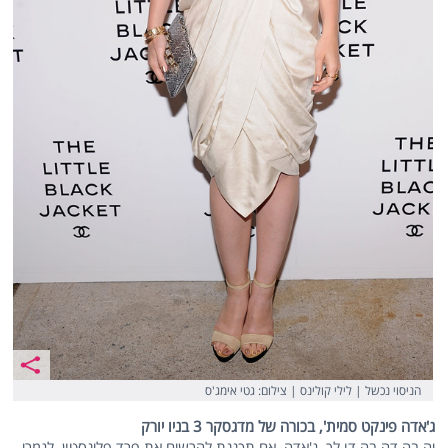
הניסוי נכשל | לילי קולינס | צילום: גטי אימג'ס
ג'אדה פינקט סמית', בכורה של מדגסקר 3 בניו יורק
יה בה דה בה דו לך, ג'אדה. אם תכננת להרשים את פרד פלינסטון, לגמרי