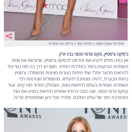
שימי על עצמך משהו | סלינה גומז | צילום: גטי אימג'ס
ג'סיקה צ'סטיין, טקס פרסי הטוני בניו יורק
אין בפינו מילים להביע את תודתנו לג'סיקה צ'סטיין, שלובשת את אחת
השמלות הגרועות ביותר בתולדות המדור. האם יש דרך בה חזה נשי יכול
להיראות מכוער יותר? שתי פיתות כעורות מציצות מהשמלה. צ'סטיין
נראית מבוגרת, דהויה ומגוחכת להפליא. מהשמלות שגורמות לכל
השמלות האחרות בעולם להיראות נאות, ושבגללן המדור הזה קיים. ועוד
בטקס פרסי הטוני, שבו כוכבי ברודווי אמורים להראות בפנינו את הצד
המתורבת יותר של עולם הסלבס. מחריד מכל כיוון שמסתכלים על זה.