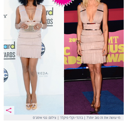
מי עושה את זה טוב יותר? | ברנדי וקלי פיקלר | צילום: גטי אימג'ס