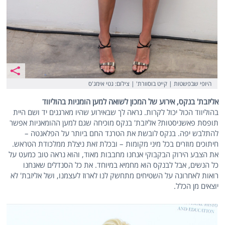
היופי שבפשטות | קייט בוסוורת' | צילום: גטי אימג'ס
אליזבת' בנקס, אירוע של המכון לשואה למען הומניות בהוליווד
בהוליווד הכול יכול לקרות. נראה לך שבאירוע שהיו מארגנים יד ושם היית
תופסת פאשניסטות? אליזבת' בנקס מוכיחה שגם למען ההומאניות אפשר
להתלבש יפה. בנקס לובשת את הטרנד החם ביותר על הפלאנטה –
חיתוכים מוזרים בכל מיני מקומות – ובכלת זאת ניצלת ממלכודת הטראש.
את הצבע הירוק הבקבוקי אנחנו מחבבות מאוד, והוא נראה טוב כמעט על
כל הנשים, אבל לבנקס הוא מחמיא במיוחד. את כל הסנדלים שאנחנו
רואות לאחרונה על השטיחים מתחשק לנו לארוז לעצמנו, ושל אליזבת' לא
יוצאים מן הכלל.