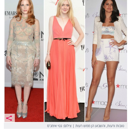
טובות ורעות, והשבוע הן ממש רעות | צילום: גטי אימג'ס