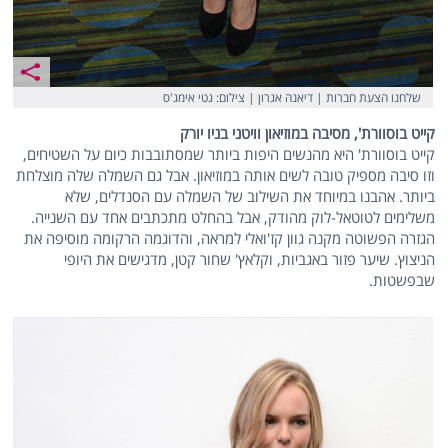
שלחנו הצעת חברות | דיאנה אגרון | צילום: גטי אימג'ס
קייט בוסוורת', מסיבה במוזיאון וויטני בניו יורק
קייט בוסוורת' היא מהנשים היפות ביותר שמסתובבות כיום על השטיחים,
וזו סיבה מספיק טובה לשים אותה במוזיאון. אבל גם השמלה שלה מוצלחת
ביותר. אהבנו במיוחד את השילוב של השמלה עם הסנדלים, שלא
משלימים לטוטאל-לוק מהודק, אבל בהחלט מתכתבים אחד עם השנייה.
הגזרה הפשוטה מקנה גוון קז'ואלי למראה, והדוגמה הרקומה מוסיפה את
הניצוץ. שיער פזור באגביות, וקלאץ' שחור קטן, מדגישים את היופי
שבפשטות.