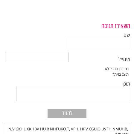
השאירו תגובה
שם
אימייל
תוכן
N,V GKHL XKHBV HU,R NHFUKO T, VFHJ HPV CGUJO UVFH NMUHB,