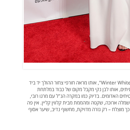
כמה חבל שאין תרגום מתאים בעברית ל"Winter White", אותו מראה חורפי צחור ההולך יד ביד
יתים, אותו לבן נקי מקבל מקום של כבוד במלתחת
חים האדומים. בדיוק כמו במקרה הנ"ל עם מרגו רובי,
מלה ארוכה, שקטה ומהממת מבית קלווין קליין. אין פה
ך מוצלח – רק גזרה מדויקת, מחשוף נדיב, שיער אסוף