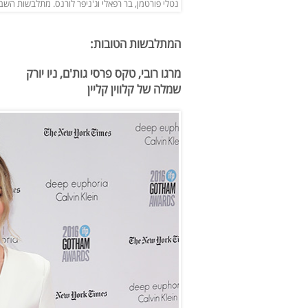
נטלי פורטמן, בר רפאלי וג'ניפר לורנס. מתלבשות השבוע (
המתלבשות הטובות:
מרגו רובי, טקס פרסי גות'ם, ניו יורק
שמלה של קלווין קליין