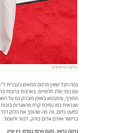
צילום: גטי אימג'ס
עם נופי שלג חלומיים. בארצות ברוכות פת
החורף, ומתבטא באופן מובהק גם על השטי
שנראית כמו נסיכת קרח מהאגדות בזכות ש
כמעט כלום, וזה מה שהופך את הלוק לכל כ
ברישול ואודם אדום בוהק. לגזור ולשמור.
גרטה גרוויג, טקס פרסי גות'ם, ניו יורק