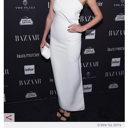
צילום: גטי אימג'ס