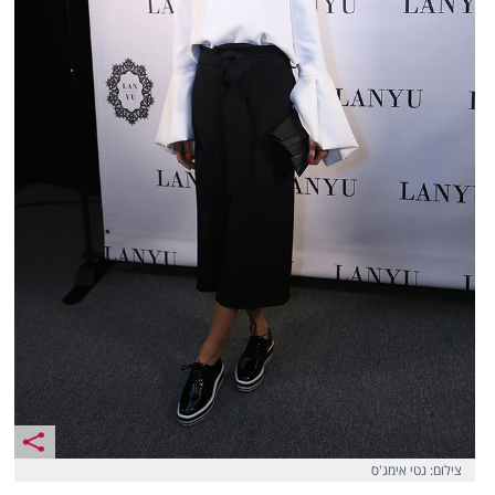
צילום: גטי אימג'ס