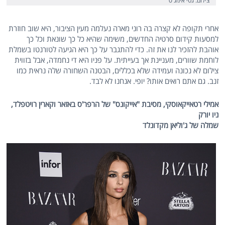
צילום: גטי אימג'ס
אחרי תקופה לא קצרה בה רוני מארה נעלמה מעין הציבור, היא שוב חוזרת
למסעות קידום סרטיה החדשים, משימה שהיא כל כך שונאת וכל כך
אוהבת להזכיר לנו את זה. כדי להתגבר על כך היא הגיעה לטורנטו בשמלת
לוחמת שוורים, מעניינת אך בעייתית. על פניו היא די נחמדה, אבל בזווית
צילום לא נכונה ועמידה שלא בכללים, הבטנה השחורה שלה נראית כמו
זנב. גם אתם רואים אותו? יופי. אנחנו לא לבד.
אמילי רטאייקאוסקי,
מסיבת "אייקונס" של הרפר'ס באזאר וקארין רויטפלד,
ניו יורק
שמלה של ג'וליאן מקדונלד