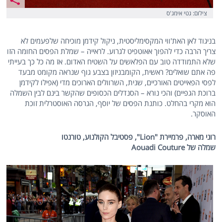
צילום: גטי אימג'ס
בניגוד לאן האת'ווי המקסימליסטית, ניקול קידמן מוכיחה שלפעמים לא
צריך הרבה כדי להפוך אאוטפיט לגרוע. לראייה – שמלת הפסים החומה הזו
שלא התמודדה טוב עם הפלאשים על השטיח האדום. אז מה כל כך בעייתי
פה אתם שואלים? ראשית, הקומבניזון בצבע גוף שנראה מקומט מבעד
לפסי הפאייטים האורכיים, שנית, השרוולים הארוכים מדי (אפילו לקידמן
ברוכת הגפיים) והכי נורא – הסנדלים הכסופים שהקשר בינם לבין השמלה
הוא מקרי בהחלט. כותנת הפסים של יוסף, הגרסה האוסטרלית זוכת
האוסקר.
רוני מארה, פרמיירת "
Lion
", פסטיבל הקולנוע, טורנטו
שמלה של
Aouadi Couture