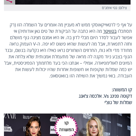
צילום: גטי אימג'ס
על אף כי לרטאייקאוסקי ממש לא מעניין מה אומרים על השמלה הזו (רק
תסתכלו
בטוויטר
מה היא כתבה על הביקורת של טים גאן אודותיה) אי
אפשר לעבור לסדר היום מבלי לדון בה. אז היא אמנם מציגה גוף מושלם
וחזה לתפארת, אבל מה לעשות שהיא פשוט לא יפה. ה-V העמוק נראה
מחודד מדי ולא נוח, החרוזים השחורים נראו כאילו היא נקלעה בגשם, ובגד
הגוף בצבע ניוד מקנה לה מראה של מתעמלת אמנותית שלא צלחה את
המיונים לאולימפיאדה. אמילי – אנחנו הכי בעד מלחמתך הפמיניסטית, אבל
יש כמה שמלות שקופות או חשופות אחרות שהיו יכולות לעשות את
העבודה. בואי נמשיך את השיחה הזו בוואטסאפ.
קו המשווה:
דקוטה פנינג
Vs.
אלכסה צ'אנג
שמלות של גוצ'י