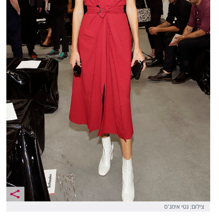
צילום: גטי אימג'ס