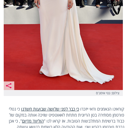
צילום: גטי אימג'ס
קוראינו הנאמנים ודאי ייזכרו
כי כבר לפני שלושה שבועות חשדנו
כי נטלי
פורטמן מסתירה בטן הריונית מתחת לאאוטפיט שזיכה אותה במקום של
כבוד ברשימת המתלבשות הטובות. אז קראו לנו "
הוליווד מדיום
", כי אכן
גברת פורטמן בהריון שני, ואת ההודעה הלא רשמית בנושא עשתה