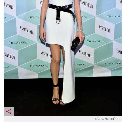
צילום: גטי אימג'ס