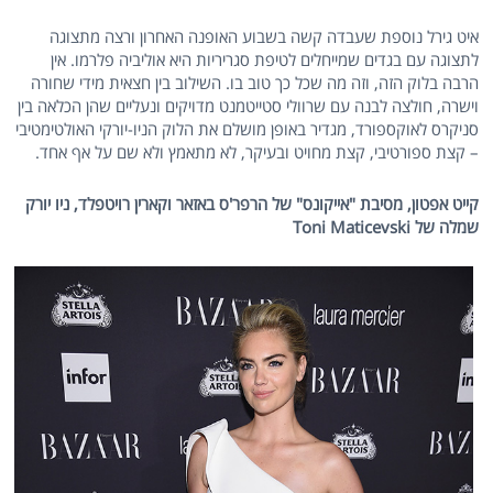
איט גירל נוספת שעבדה קשה בשבוע האופנה האחרון ורצה מתצוגה
לתצוגה עם בגדים שמייחלים לטיפת סגריריות היא אוליביה פלרמו. אין
הרבה בלוק הזה, וזה מה שכל כך טוב בו. השילוב בין חצאית מידי שחורה
וישרה, חולצה לבנה עם שרוולי סטייטמנט מדויקים ונעליים שהן הכלאה בין
סניקרס לאוקספורד, מגדיר באופן מושלם את הלוק הניו-יורקי האולטימטיבי
– קצת ספורטיבי, קצת מחויט ובעיקר, לא מתאמץ ולא שם על אף אחד.
קייט אפטון, מסיבת "אייקונס" של הרפר'ס באזאר וקארין רויטפלד, ניו יורק
שמלה של
Toni Maticevski