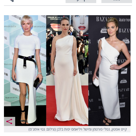
1
קייט אפטון, נטלי פורטמן ומישל ויליאמס יפות בלבן (צילום: גטי אימג'ס)