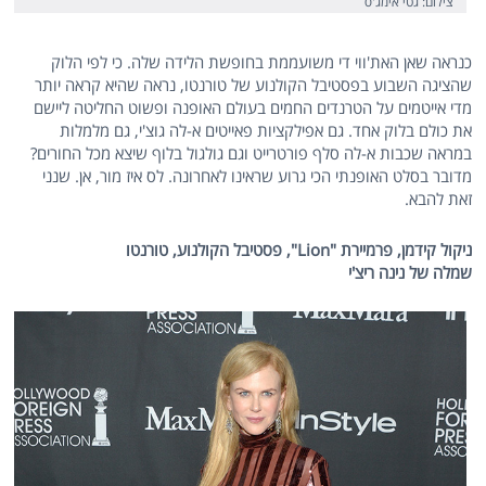
צילום: גטי אימג'ס
כנראה שאן האת'ווי די משועממת בחופשת הלידה שלה. כי לפי הלוק
שהציגה השבוע בפסטיבל הקולנוע של טורנטו, נראה שהיא קראה יותר
מדי אייטמים על הטרנדים החמים בעולם האופנה ופשוט החליטה ליישם
את כולם בלוק אחד. גם אפילקציות פאייטים א-לה גוצ'י, גם מלמלות
במראה שכבות א-לה סלף פורטרייט וגם גולגול בלוף שיצא מכל החורים?
מדובר בסלט האופנתי הכי גרוע שראינו לאחרונה. לס איז מור, אן. שנני
זאת להבא.
ניקול קידמן, פרמיירת "
Lion
", פסטיבל הקולנוע, טורנטו
שמלה של נינה ריצ'י