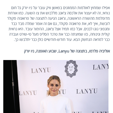
אפילו שמחוץ לאולמות הממוזגים בפאשן וויק עובר על ניו יורק גל חום
נוראי, זה לא יעצור את אלכסה צ'אנג מללבוש את צו השעה. כמו אורחת
מדופלמת מהשורה הראשונה, צ'אנג הגיעה לתצוגה של פרואנזה סקולר
לובשת, איך לא, את פרואנזה סקולר, גם אם זה אומר שמלה מבד כבד
ומגפוני גוגו לבנים. אבל כמו תמיד אצל צ'אנג, ההימור עובד. היא נראית
קולית ונינוחה, כזו שמיצתה כבר את טרנד הסליפ מעל טי-שירט ועברה
כבר למראה הנחשק הבא. עוד חודש-חודשיים כולן כבר יתלבשו כך.
אוליביה פלרמו, בתצוגה של
Lanyu
, שבוע האופנה, ניו יורק