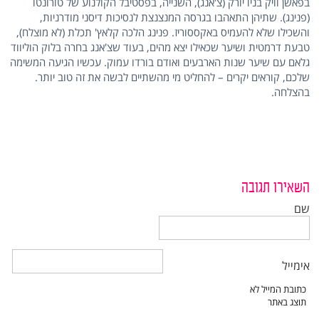
בפאשן וויק בניו יורק (צ'אנג), השנייה, בפסטיבל הקולנוע של טורונטו
(פנינג). שתיהן התאהבו בגרסה המנצנצת לנסיכות דיסני מודרניות,
והשכילו שלא להעמיס באקססוריז. פנינג הלכה קלאץ' תכלת (לא מוצלח),
טבעת דרמטית ושיער שכאילו יצא מהים, בעוד שצ'אנג בחרה בלוק הוליווד
גלאם עם שיער שנות הארבעים ואודם בורדו עמוק. עכשיו הגיעה המשימה
שלכם, קוראים יקרים – להחליט מי מהשתיים לבשה את זה טוב יותר.
בהצלחה.
השאירו תגובה
שם
אימייל