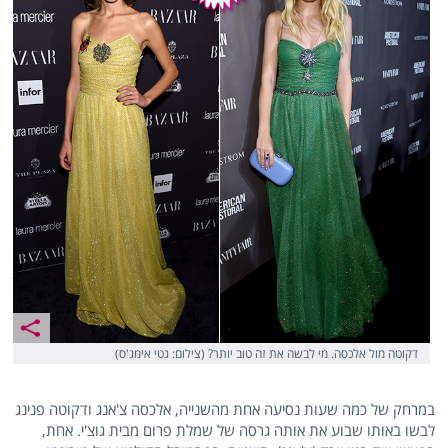
דקוטה מול אלכסה. מי לבשה את זה טוב יותר? (צילום: גטי אימג'ס)
במרחק של כמה שעות נסיעה אחת מהשנייה, אלכסה צ'אנג ודקוטה פנינג
לבשו באותו שבוע את אותה גרסה של שמלת פרום מבית גוצ'י. אחת,