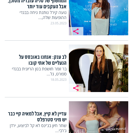
המחשוף של טליה עובדיה מסוכן,
אבל העקבים עוד יותר
נועה קירל נותנת גיחה בבגדי
ההופעות שלה,...
23.05.2023
לב ענק: אנחנו באובסס על
הנעליים של אתי קובו
בר זומר חושפת בטן הריונית בבגדי
ספורט, גל...
18.05.2023
עדיין לא קיץ, אבל למאיה קיי כבר
יש מיני סטרפלס
שחר חיון בג'ינס לא קל לביצוע, ירדן
ג'רבי...