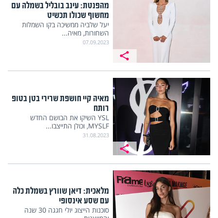
מהפנטת: עינב בובליל בשמלה עם
מחשוף שכולו תכשיט
יעל שלביה ממשיכה בקו השמלות
השחורות, מאיה...
07.09.2023
מאיה קיי חושפת שרירי בטן בטופ
רותח
YSL השיקו את הבושם החדש
MYSLF, וכולן התייצבו...
31.08.2023
מלאכית: דיאן שוורץ בשמלת כלה
עם שסע אינסופי
סוכנות הייצוג יולי חגגה 30 שנה