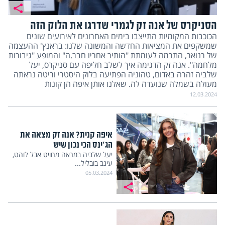
הסניקרס של אנה זק לגמרי שדרגו את הלוק הזה
הכוכבות המקומיות התייצבו בימים האחרונים לאירועים שונים
שמשקפים את המציאות החדשה והמשונה שלנו: בראנץ' ההעצמה
של רנואר, התרמה לעומתת "הותיר אחריו חבר.ה" והמופע "גיבורות
מלחמה". אנה זק הדגימה איך לשלב חליפה עם סניקרס, יעל
שלביה זהרה באדום, טהוניה הפתיעה בלוק היסטרי וריטה נראתה
מעולה בשמלה שנועדה לה. שאלנו אותן איפה הן קונות
12.03.2024
איפה קנית? אנה זק מצאה את
הג'ינס הכי נכון שיש
יעל שלביה במראה מחויט אבל לוהט,
עינב בובליל...
05.03.2024