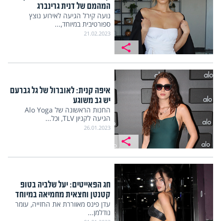
המהמם של דנית גרינברג
נועה קירל הגיעה לאירוע נוצץ
ספורטיבית במיוחד,...
21.02.2023
איפה קנית: לאוברול של גל גברעם
יש גב משוגע
החנות הראשונה של Alo Yoga
הגיעה לקניון TLV, וכל...
26.01.2023
חג הפאייטים: יעל שלביה בטופ
קטנטן וחצאית מחמיאה במיוחד
עדן פינס מאווררת את החזייה, עומר
נודלמן...