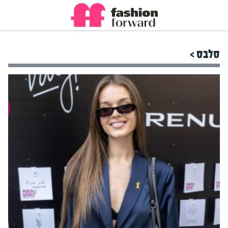
סלבס >