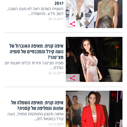
2017
השטיח האדום ראה לא מעט השנה,
לטוב ולרע. מהשמלה...
28.12.2017
איפה קנית: מאיפה האוברול של
נועה קירל והמכנסיים של סופיה
מצ'טנר?
סופיה מצ'טנר ודורית רבליס חוגגות יום
הולדת...
26.12.2017
איפה קנית: מאיפה השמלה של
אחווה והחליפה של קסניה?
אחווה סיטבון מתוחכמת מתמיד, נועה
קירל בטוטאל-לוק...
13.12.2017