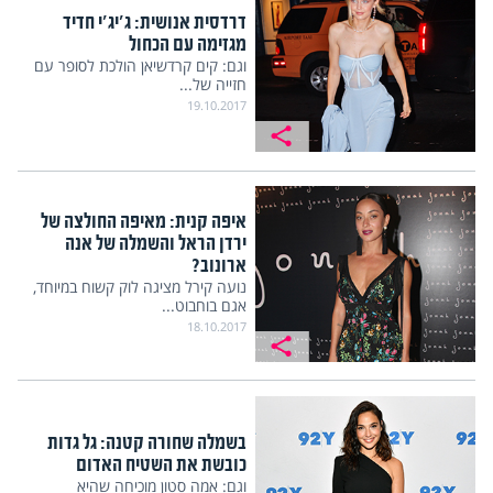
דרדסית אנושית: ג'יג'י חדיד
מגזימה עם הכחול
וגם: קים קרדשיאן הולכת לסופר עם
חזייה של...
19.10.2017
איפה קנית: מאיפה החולצה של
ירדן הראל והשמלה של אנה
ארונוב?
נועה קירל מציגה לוק קשוח במיוחד,
אגם בוחבוט...
18.10.2017
בשמלה שחורה קטנה: גל גדות
כובשת את השטיח האדום
וגם: אמה סטון מוכיחה שהיא