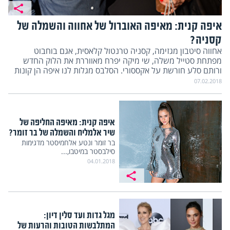
איפה קנית: מאיפה האוברול של אחווה והשמלה של
קסניה?
אחווה סיטבון מגזימה, קסניה טרנטול קלאסית, אגם בוחבוט
מפתחת סטייל משלה, שי מיקה יפרח מאווררת את הלוק החדש
ורותם סלע חורשת על אקססורי. הסלבס מגלות לנו איפה הן קונות
07.02.2018
איפה קנית: מאיפה החליפה של
שיר אלמליח והשמלה של בר זומר?
בר זומר ונטע אלחמיסטר מדגימות
סילבסטר במיטבו,...
04.01.2018
מגל גדות ועד סלין דיון:
המתלבשות הטובות והרעות של