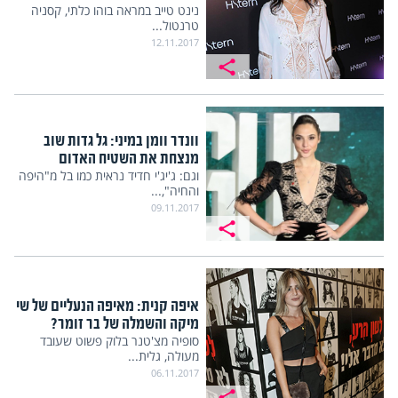
נינט טייב במראה בוהו כלתי, קסניה
טרנטול...
12.11.2017
וונדר וומן במיני: גל גדות שוב
מנצחת את השטיח האדום
וגם: ג'יג'י חדיד נראית כמו בל מ"היפה
והחיה",...
09.11.2017
איפה קנית: מאיפה הנעליים של שי
מיקה והשמלה של בר זומר?
סופיה מצ'טנר בלוק פשוט שעובד
מעולה, גלית...
06.11.2017