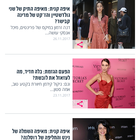
איפה קנית: מאיפה התיק של שני
גולדשטיין והז'קט של מרינה
קבישר?
דנה זרמון במיקס של פרינטים, מיכל
אנסקי עושה...
26.11.2017
הפעם הגזמת: בלה חדיד, מה
לעזאזל את לובשת?
וגם: ניקול קידמן חיוורת בקטע טוב,
אמה סטון...
23.11.2017
איפה קנית: מאיפה השמלה של
נינט והחליפה של רוסלנה?