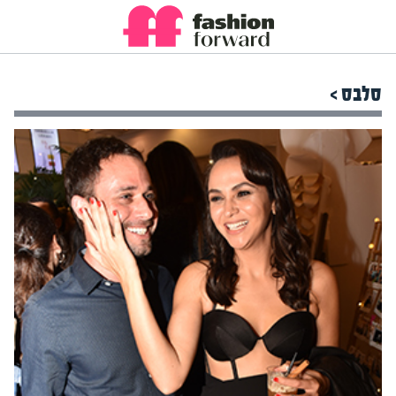
סלבס >