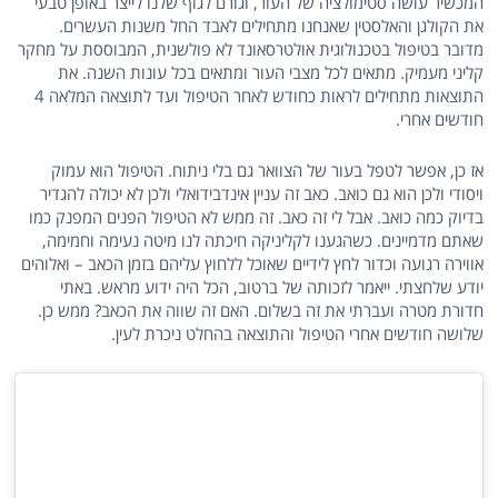
המכשיר עושה סטימולציה של העור, וגורם לגוף שלנו לייצר באופן טבעי
את הקולגן והאלסטין שאנחנו מתחילים לאבד החל משנות העשרים.
מדובר בטיפול בטכנולוגית אולטרסאונד לא פולשנית, המבוססת על מחקר
קליני מעמיק. מתאים לכל מצבי העור ומתאים בכל עונות השנה. את
התוצאות מתחילים לראות כחודש לאחר הטיפול ועד לתוצאה המלאה 4
חודשים אחרי.
אז כן, אפשר לטפל בעור של הצוואר גם בלי ניתוח. הטיפול הוא עמוק
ויסודי ולכן הוא גם כואב. כאב זה עניין אינדבידואלי ולכן לא יכולה להגדיר
בדיוק כמה כואב. אבל לי זה כאב. זה ממש לא הטיפול הפנים המפנק כמו
שאתם מדמיינים. כשהגענו לקליניקה חיכתה לנו מיטה נעימה וחמימה,
אווירה רגועה וכדור לחץ לידיים שאוכל ללחוץ עליהם בזמן הכאב – ואלוהים
יודע שלחצתי. ייאמר לזכותה של ברטוב, הכל היה ידוע מראש. באתי
חדורת מטרה ועברתי את זה בשלום. האם זה שווה את הכאב? ממש כן.
שלושה חודשים אחרי הטיפול והתוצאה בהחלט ניכרת לעין.