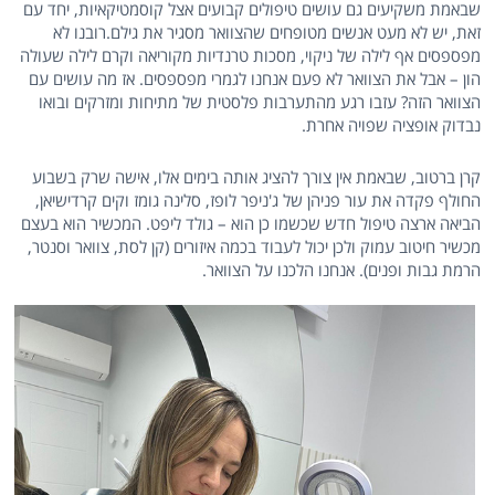
שבאמת משקיעים גם עושים טיפולים קבועים אצל קוסמטיקאיות, יחד עם
זאת, יש לא מעט אנשים מטופחים שהצוואר מסגיר את גילם.רובנו לא
מפספסים אף לילה של ניקוי, מסכות טרנדיות מקוריאה וקרם לילה שעולה
הון – אבל את הצוואר לא פעם אנחנו לגמרי מפספסים. אז מה עושים עם
הצוואר הזה? עזבו רגע מהתערבות פלסטית של מתיחות ומזרקים ובואו
נבדוק אופציה שפויה אחרת.
קרן ברטוב, שבאמת אין צורך להציג אותה בימים אלו, אישה שרק בשבוע
החולף פקדה את עור פניהן של ג'ניפר לופז, סלינה גומז וקים קרדישיאן,
הביאה ארצה טיפול חדש שכשמו כן הוא – גולד ליפט. המכשיר הוא בעצם
מכשיר חיטוב עמוק ולכן יכול לעבוד בכמה איזורים (קן לסת, צוואר וסנטר,
הרמת גבות ופנים). אנחנו הלכנו על הצוואר.