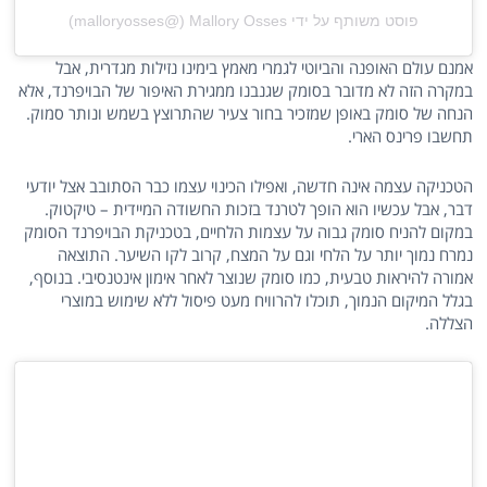
פוסט משותף על ידי ‏‎Mallory Osses‎‏ (@‏‎malloryosses‎‏)
אמנם עולם האופנה והביוטי לגמרי מאמץ בימינו נזילות מגדרית, אבל
במקרה הזה לא מדובר בסומק שגנבנו ממגירת האיפור של הבויפרנד, אלא
הנחה של סומק באופן שמזכיר בחור צעיר שהתרוצץ בשמש ונותר סמוק.
תחשבו פרינס הארי.
הטכניקה עצמה אינה חדשה, ואפילו הכינוי עצמו כבר הסתובב אצל יודעי
דבר, אבל עכשיו הוא הופך לטרנד בזכות החשודה המיידית – טיקטוק.
במקום להניח סומק גבוה על עצמות הלחיים, בטכניקת הבויפרנד הסומק
נמרח נמוך יותר על הלחי וגם על המצח, קרוב לקו השיער. התוצאה
אמורה להיראות טבעית, כמו סומק שנוצר לאחר אימון אינטנסיבי. בנוסף,
בגלל המיקום הנמוך, תוכלו להרוויח מעט פיסול ללא שימוש במוצרי
הצללה.