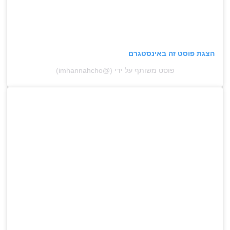
הצגת פוסט זה באינסטגרם
פוסט משותף על ידי (@‏‎imhannahcho‎‏)