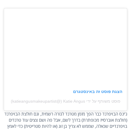
הצגת פוסט זה באינסטגרם
פוסט משותף על ידי ‏‎Katie Angus‎‏ (@‏‎katieangusmakeupartist‎‏)
ג'ינס הבויפרנד כבר הפך מזמן מטרנד לגזרה רשמית, וגם חולצת הבויפרנד
(חולצת אוברסייז מכופתרת) בדרך לשם, אבל פה ושם צצים עוד טרנדים
בויפרנדיים שכאלה, שממש לא צריך בן זוג (או להיות סטרייטית) כדי לאמץ