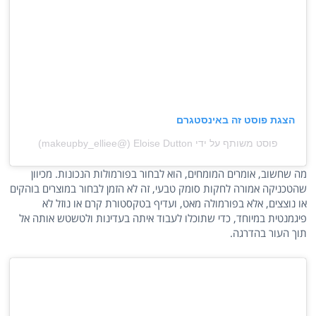
הצגת פוסט זה באינסטגרם
פוסט משותף על ידי ‏‎Eloise Dutton‎‏ (@‏‎makeupby_elliee‎‏)
מה שחשוב, אומרים המומחים, הוא לבחור בפורמולות הנכונות. מכיוון
שהטכניקה אמורה לחקות סומק טבעי, זה לא הזמן לבחור במוצרים בוהקים
או נוצצים, אלא בפורמולה מאט, ועדיף בטקסטורת קרם או נוזל לא
פיגמנטית במיוחד, כדי שתוכלו לעבוד איתה בעדינות ולטשטש אותה אל
תוך העור בהדרגה.