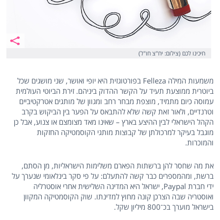
חיכינו לכם (צילום: יח"צ חו"ל)
משמעות המילה Felleza בפורטוגזית היא יופי ואושר, שני מושגים שכל
ביוטרית ממוצעת תעיד על הקשר ההדוק ביניהם. זירת הביוטי העולמית
עמוסה כיום מתמיד, מוצפת מבחר רחב ומגוון של מותגים אטרקטיביים
וטרנדיים, ולאור זאת קשה שלא להתבאס על הפער בין הביקוש בקרב
הקהל הישראלי לבין ההיצע בארץ – שאינו מאד מצומצם או צנוע, אבל כן
מוגבל בעיקר למרכולתן של קבוצות מותגי הקוסמטיקה החזקות
והמוכרות.
את מה שחסר להן ברשתות הפארם משלימות הישראליות, מן הסתם,
ברשת, ומהמספרים כבר קשה להתעלם: על פי סקר בינלאומי שנערך על
ידי חברת Paypal, ישראל היא המדינה השלישית אחרי אוסטרליה
ואוסטריה שבה הצרכן קונה מחוץ למדינתו. שוק הקוסמטיקה המקוון
בישראל מוערך בכ־800 מיליון שקל.