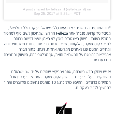
A post shared by felleza_il (@felleza_il)
on
Sep 25, 2017 at 8:29am PDT
"רוב המותגים הנחשבים לא מגיעים כלל לישראל בעיקר בגלל רגולציה",
מסביר ניר קדוש, מנכ"ל אתר
Felleza
החדש, שמתכוון לשים סוף למחסור
המרגיז באזורנו. "שוק האינטרנט בארץ לא האמין שיש דרישה גבוהה
למוצרי קוסמטיקה, והלקוחות שרצו מבחר גדול יותר, חווית משתמש נוחה
ומחירים הוגנים פנו לאתרים ממדינות אחרות. אנחנו בתור חברה
אמריקאית נמצאים על המשבצת הזאת, אך הפלטפורמה, השיווק והתמיכה
הם בעברית.
אז יש שחקן חדש בשכונה, אתר אמריקאי שהוקם על ידי שני ישראלים
ניו-יורקרים בעלי רקע נרחב בשוק הקוסמטיקה. הממשק בעברית אבל
המחירים בדולרים, וההיצע כולל כרגע 10 מותגים נחשבים ומדוברים ואמור
להמשיך לגדול בעקביות.