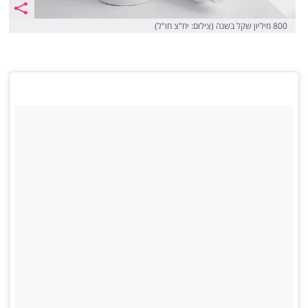
800 מיליון שקל בשנה (צילום: יח"צ חו"ל)