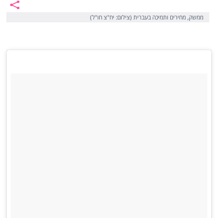
ממשק, מחירים ותמיכה בעברית (צילום: יח"צ חו"ל)