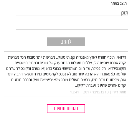
תוכן
הלוואי.. תיכף חוזרת לארץ מאנגליה וקניתי סטוק.. מברשות יותר טובות מכל מברשת
יקרה אחרת שהייתה לי, צלליות מעולות מבחר ענק של גוונים ובמחירים שפויים
והקונסילר אוי הקונסילר, עד היום השתמשתי בבובי בראון או נארס והקונסילר שלהם
עול פה כ9 פאונד והוא הרבה יותר טוב לא נכנס לקמטוטים נמרח ונשאר הרבה יותר
טוב, שפתונים מדהימים, צבעים מעולים מותג שלא יבייש את מאק והרבה מותגים
יקרים אחרים שהיו לי ועברתי לקיקו..
מאת: דידי |‏
10 בנובמבר 2017 | 13:41
תגובות נוספות