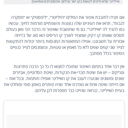
אייליינר שלא חייבים לעשות בקו ישר (צילום: אינסטגרם tomford)
אם תגידו לחובבת איפור את המילים ״היילייטר״, ״ליפסטיק״ או ״מסקרה
לגבות״, תראו את העיניים שלה נוצצות והשפתיים מורמות לחיוך. עכשיו
נסו להגיד לה ״אייליינר״. גם מי שחושבת שאיפור זה הדבר הכי פאן בעולם
תסכים שאותו קו דקיק שמצויר לאורך קו הריסים הוא סוג של בדיחה
אכזרית על חשבוננו. אפילו המתאפרות המנוסות ביותר יכולות להתקשות
לצייר שני קווים שווים ללא כל מאמץ או טעויות, וכשמנסים לצייר כנפיים
הסיפור בכלל מסתבך.
אין דבר אחד בתחום האיפור שתוכלו למצוא לו כל כך הרבה פתרונות
וטריקים – יש את שיטת חברי-את-הנקודות, שיטת הסלוטייפ, אביזרים
שונים ומשונים שנועדו לעצב את קו האיילינר ואפילו חותמות. ובכל זאת –
אם הייתה שיטה אחת או גאדג׳ט אחד שהיו פותרים באופן סופי ומוחלט את
בעיית האייליינר, כנראה שהיינו כבר מספרות לכן עליהם.