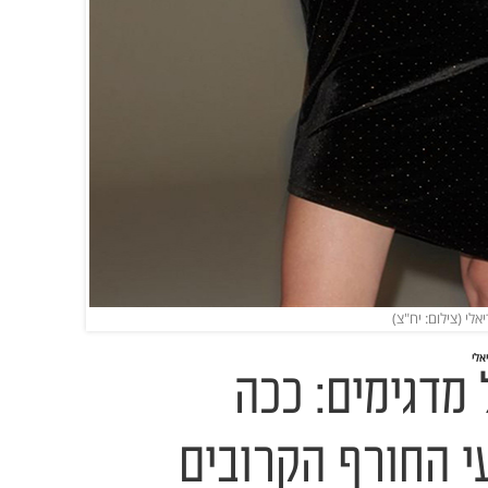
 מדגימים: ככה
י החורף הקרובים