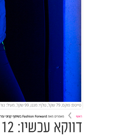
טייטס: פוקס, 79 שקל, גולף: מנגו, 99 שקל, מעיל: נורת' פייס, 999 שקל, חגורה: אלדו, 90 שקל
ראשי
מאמרים מאת
Fashion Forward בשיתוף קניוני עזריאלי
ד