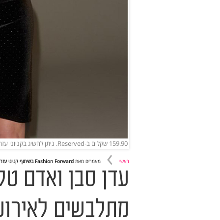
159.90 שקלים ב-Reserved. ניתן להשיג בקניוני עזריאלי (צילום: יח"צ)
ראשי
מאמרים מאת
Fashion Forward בשיתוף קניוני עזריאלי
עדן סבן ואדם טל
מתלבשים לאירוע